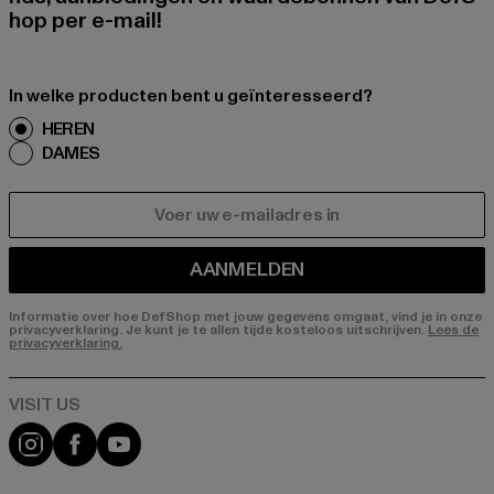
hop per e-mail!
In welke producten bent u geïnteresseerd?
HEREN
DAMES
E-MAIL
AANMELDEN
Informatie over hoe DefShop met jouw gegevens omgaat, vind je in onze
privacyverklaring. Je kunt je te allen tijde kosteloos uitschrijven.
Lees de
privacyverklaring.
Visit our Instagram page:
Visit our Facebook page:
Visit our YouTube channel: