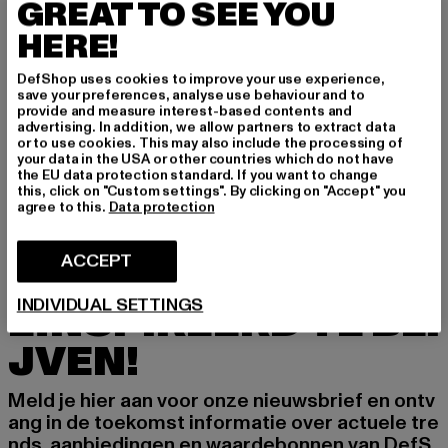
GREAT TO SEE YOU
HERE!
DefShop uses cookies to improve your use experience,
save your preferences, analyse use behaviour and to
URBAN CLASSICS
URBAN CLASSICS
provide and measure interest-based contents and
Ladies Short Rib Knit One Sleeve
Ladies Cropped Small Embroidery Terry Crewneck
advertising. In addition, we allow partners to extract data
or to use cookies. This may also include the processing of
Huidige prijs: EUR 20,00
Actieprijs: EUR 39,99
Huidige prijs: EUR 30,14
Actieprijs: EUR
EUR 20,00
EUR 39,99
EUR 30,14
EUR 44,99
your data in the USA or other countries which do not have
the EU data protection standard. If you want to change
this, click on "Custom settings". By clicking on "Accept" you
agree to this.
Data protection
ACCEPT
MELD JE AAN OM G
INDIVIDUAL SETTINGS
EÏNSPIREERD TE BLI
JVEN!
Meld je hier aan voor onze nieuwsbrief en ontv
ang in de toekomst informatie over actuele tre
nds, aanbiedingen en waardebonnen van DefS