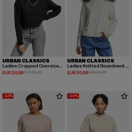
URBAN CLASSICS
URBAN CLASSICS
Ladies Cropped Oversized High Neck Crew
Ladies Knitted Roundneck Sweater
Huidige prijs: EUR 20,99
Actieprijs: EUR 29,99
Huidige prijs: EUR 20,99
Actieprijs: EU
EUR 20,99
EUR 29,99
EUR 20,99
EUR 34,99
-53%
-60%