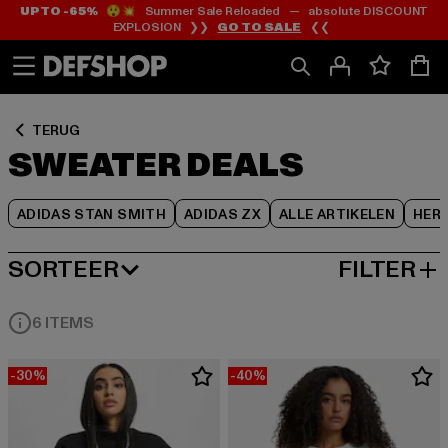
UP TO -65%
😲💥 Summer Sale Reloaded — absolute DISCOUNT
Ga
Ga
Ga
EXPLOSION ❯❯
GO TO SALE
❮❮
naar
naar
naar
Inhoud
Footer
Product
Rooster
TERUG
SWEATER DEALS
ADIDAS STAN SMITH
ADIDAS ZX
ALLE ARTIKELEN
HER
SORTEER
FILTER
MEEST POPULAIRE
6 ITEMS
-30%
-40%