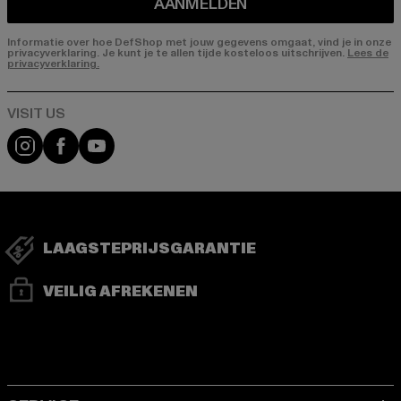
AANMELDEN
Informatie over hoe DefShop met jouw gegevens omgaat, vind je in onze
privacyverklaring. Je kunt je te allen tijde kosteloos uitschrijven.
Lees de
privacyverklaring.
Visit our Instagram page:
Visit our Facebook page:
Visit our YouTube channel:
LAAGSTEPRIJSGARANTIE
VEILIG AFREKENEN