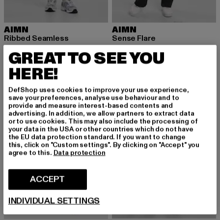
AIMN
AIMN
Ribbed Seamless
Sense Flare
Huidige prijs: EUR 47,99
Actieprijs: EUR 59,99
Huidige prijs: EUR 57,59
Actieprijs: EU
EUR 47,99
EUR 59,99
EUR 57,59
EUR 79,99
GREAT TO SEE YOU
HERE!
-22%
-23%
DefShop uses cookies to improve your use experience,
save your preferences, analyse use behaviour and to
provide and measure interest-based contents and
advertising. In addition, we allow partners to extract data
or to use cookies. This may also include the processing of
your data in the USA or other countries which do not have
the EU data protection standard. If you want to change
this, click on "Custom settings". By clicking on "Accept" you
agree to this.
Data protection
ACCEPT
INDIVIDUAL SETTINGS