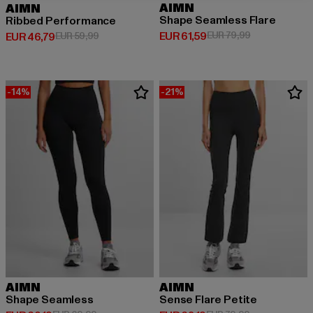
AIMN
AIMN
Shape Seamless Flare
Ribbed Performance
Huidige prijs: EUR 61,59
Actieprijs: EU
EUR 61,59
EUR 79,99
Huidige prijs: EUR 46,79
Actieprijs: EUR 59,99
EUR 46,79
EUR 59,99
-14%
-21%
AIMN
AIMN
Shape Seamless
Sense Flare Petite