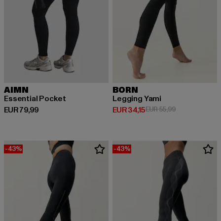
AIMN
BORN
Essential Pocket
Legging Yami
Huidige prijs: EUR 79,99
Huidige prijs: EUR 34,15
Actieprijs: EUR
EUR 79,99
EUR 34,15
EUR 55,99
-43%
-43%