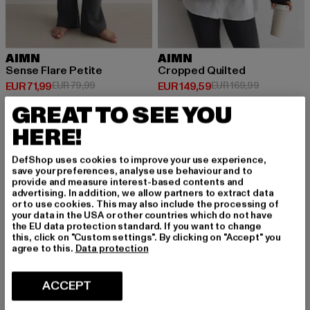
AIMN
AIMN
Sense Flare Petite
Cropped Quilted
Huidige prijs: EUR 71,99
Actieprijs: EUR 79,99
Huidige prijs: EUR 149,59
Actieprijs: 
EUR 71,99
EUR 79,99
EUR 149,59
EUR 169,99
GREAT TO SEE YOU
HERE!
-10%
-10%
DefShop uses cookies to improve your use experience,
save your preferences, analyse use behaviour and to
provide and measure interest-based contents and
advertising. In addition, we allow partners to extract data
or to use cookies. This may also include the processing of
your data in the USA or other countries which do not have
the EU data protection standard. If you want to change
this, click on "Custom settings". By clicking on "Accept" you
agree to this.
Data protection
ACCEPT