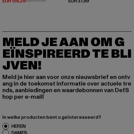
Huidige prijs: EUR 158,39
Actieprijs: EUR 179,99
Huidige prijs: EUR 37,99
EUR 158,39
EUR 179,99
EUR 37,99
MELD JE AAN OM G
EÏNSPIREERD TE BLI
JVEN!
Meld je hier aan voor onze nieuwsbrief en ontv
ang in de toekomst informatie over actuele tre
nds, aanbiedingen en waardebonnen van DefS
hop per e-mail!
In welke producten bent u geïnteresseerd?
HEREN
DAMES