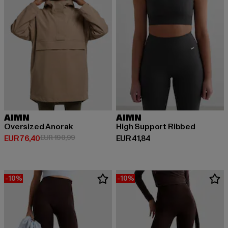
AIMN
AIMN
Oversized Anorak
High Support Ribbed
Huidige prijs: EUR 76,40
Actieprijs: EUR 190,99
Huidige prijs: EUR 41,84
EUR 76,40
EUR 190,99
EUR 41,84
-10%
-10%