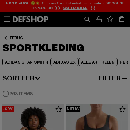
UP TO -65%
😲💥 Summer Sale Reloaded — absolute DISCOUNT
Ga
Ga
Ga
EXPLOSION ❯❯
GO TO SALE
❮❮
naar
naar
naar
Inhoud
Footer
Product
Rooster
TERUG
SPORTKLEDING
ADIDAS STAN SMITH
ADIDAS ZX
ALLE ARTIKELEN
HER
SORTEER
FILTER
MEEST POPULAIRE
268 ITEMS
-60%
NIEUW