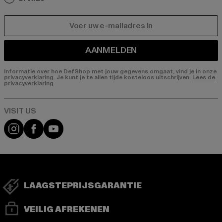
E-MAIL
AANMELDEN
Informatie over hoe DefShop met jouw gegevens omgaat, vind je in onze
privacyverklaring. Je kunt je te allen tijde kosteloos uitschrijven.
Lees de
privacyverklaring.
Visit our Instagram page:
Visit our Facebook page:
Visit our YouTube channel:
LAAGSTEPRIJSGARANTIE
VEILIG AFREKENEN