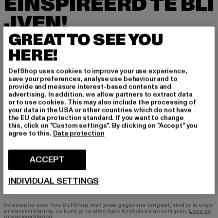
EÏNSPIREERD TE BLI
JVEN!
GREAT TO SEE YOU
Meld je hier aan voor onze nieuwsbrief en ontv
HERE!
ang in de toekomst informatie over actuele tre
nds, aanbiedingen en waardebonnen van DefS
DefShop uses cookies to improve your use experience,
hop per e-mail!
save your preferences, analyse use behaviour and to
provide and measure interest-based contents and
advertising. In addition, we allow partners to extract data
or to use cookies. This may also include the processing of
In welke producten bent u geïnteresseerd?
your data in the USA or other countries which do not have
the EU data protection standard. If you want to change
HEREN
this, click on "Custom settings". By clicking on "Accept" you
DAMES
agree to this.
Data protection
ACCEPT
E-MAIL
INDIVIDUAL SETTINGS
AANMELDEN
Informatie over hoe DefShop met jouw gegevens omgaat, vind je in onze
privacyverklaring. Je kunt je te allen tijde kosteloos uitschrijven.
Lees de
privacyverklaring.