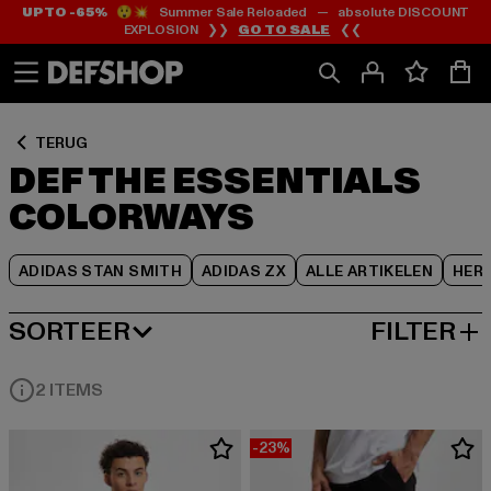
UP TO -65%
😲💥 Summer Sale Reloaded — absolute DISCOUNT
Ga
Ga
Ga
EXPLOSION ❯❯
GO TO SALE
❮❮
naar
naar
naar
Inhoud
Footer
Product
Rooster
TERUG
DEF THE ESSENTIALS
COLORWAYS
ADIDAS STAN SMITH
ADIDAS ZX
ALLE ARTIKELEN
HER
SORTEER
FILTER
MEEST POPULAIRE
2 ITEMS
-23%