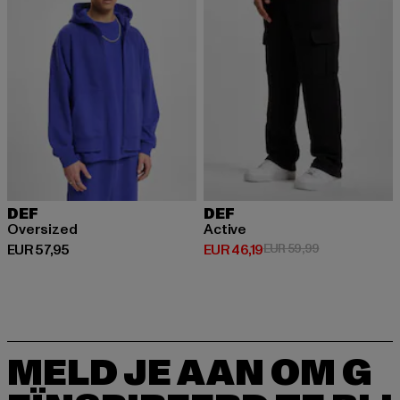
DEF
DEF
Oversized
Active
Huidige prijs: EUR 57,95
Huidige prijs: EUR 46,19
Actieprijs: EUR
EUR 57,95
EUR 46,19
EUR 59,99
MELD JE AAN OM G