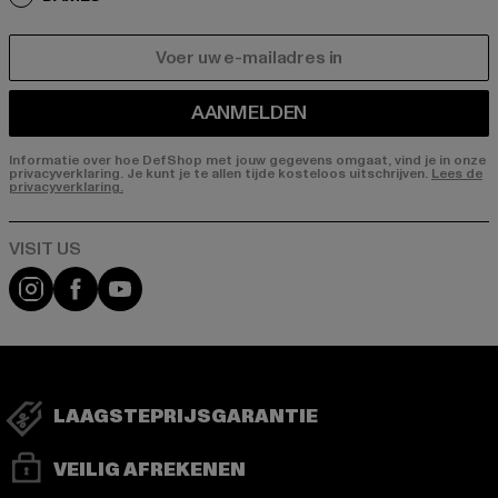
E-MAIL
AANMELDEN
Informatie over hoe DefShop met jouw gegevens omgaat, vind je in onze
privacyverklaring. Je kunt je te allen tijde kosteloos uitschrijven.
Lees de
privacyverklaring.
Visit our Instagram page:
Visit our Facebook page:
Visit our YouTube channel:
LAAGSTEPRIJSGARANTIE
VEILIG AFREKENEN