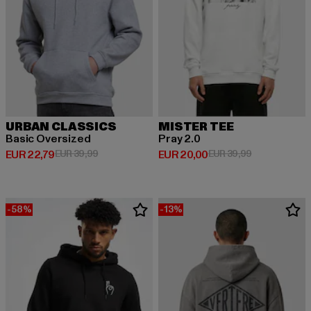
URBAN CLASSICS
MISTER TEE
Basic Oversized
Pray 2.0
Huidige prijs: EUR 22,79
Actieprijs: EUR 39,99
Huidige prijs: EUR 20,00
Actieprijs: EU
EUR 22,79
EUR 39,99
EUR 20,00
EUR 39,99
-58%
-13%