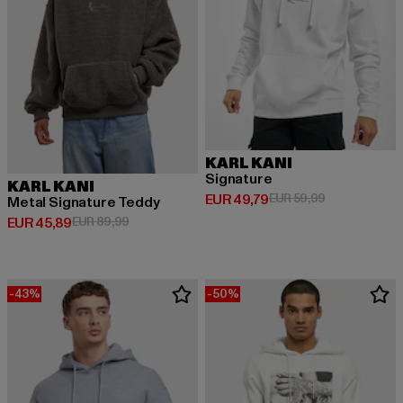
KARL KANI
Signature
KARL KANI
Huidige prijs: EUR 49,79
Actieprijs: EU
EUR 49,79
EUR 59,99
Metal Signature Teddy
Huidige prijs: EUR 45,89
Actieprijs: EUR 89,99
EUR 45,89
EUR 89,99
-43%
-50%