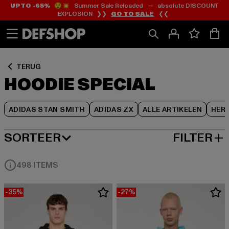
UP TO -65%
😲💥 Summer Sale Reloaded — absolute DISCOUNT
Ga
Ga
Ga
EXPLOSION ❯❯
GO TO SALE
❮❮
naar
naar
naar
Inhoud
Footer
Product
Rooster
TERUG
HOODIE SPECIAL
ADIDAS STAN SMITH
ADIDAS ZX
ALLE ARTIKELEN
HER
SORTEER
FILTER
MEEST POPULAIRE
498 ITEMS
-35%
-27%