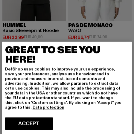
HUMMEL
PAS DE MONACO
Basic Sleeveprint Hoodie
VASO
Huidige prijs: EUR 33,99
Actieprijs: EUR 49,99
Huidige prijs: EUR 66,74
Actieprijs: EUR
EUR 33,99
EUR 49,99
EUR 66,74
EUR 74,99
GREAT TO SEE YOU
HERE!
-11%
-40%
DefShop uses cookies to improve your use experience,
save your preferences, analyse use behaviour and to
provide and measure interest-based contents and
advertising. In addition, we allow partners to extract data
or to use cookies. This may also include the processing of
your data in the USA or other countries which do not have
the EU data protection standard. If you want to change
this, click on "Custom settings". By clicking on "Accept" you
agree to this.
Data protection
ACCEPT