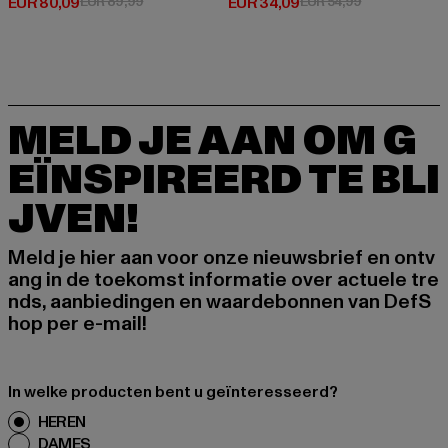
Huidige prijs: EUR 80,09
Actieprijs: EUR 89,99
Huidige prijs: EUR 34,09
Actieprijs: EU
EUR 80,09
EUR 89,99
EUR 34,09
EUR 54,99
MELD JE AAN OM G
EÏNSPIREERD TE BLI
JVEN!
Meld je hier aan voor onze nieuwsbrief en ontv
ang in de toekomst informatie over actuele tre
nds, aanbiedingen en waardebonnen van DefS
hop per e-mail!
In welke producten bent u geïnteresseerd?
HEREN
DAMES