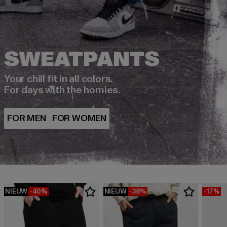
Your chill fit in all colors.
For days with the homies.
NIEUW
-40%
NIEUW
-38%
-17%