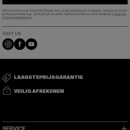
Informatie over hoe DefShop met jouw gegevens omgaat, vind je in onze
privacyverklaring. Je kunt je te allen tijde kosteloos uitschrijven.
Lees de
privacyverklaring.
Visit our Instagram page:
Visit our Facebook page:
Visit our YouTube channel:
LAAGSTEPRIJSGARANTIE
VEILIG AFREKENEN