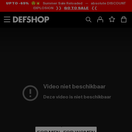
UP TO -65%
😲💥 Summer Sale Reloaded — absolute DISCOUNT
Ga
Ga
EXPLOSION ❯❯
GO TO SALE
❮❮
naar
naar
Inhoud
Footer
Video niet beschikbaar
Deze video is niet beschikbaar