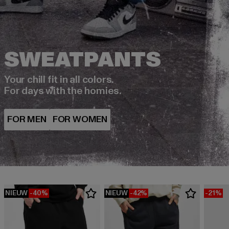
Your chill fit in all colors.
For days with the homies.
NIEUW
-40%
NIEUW
-42%
-21%