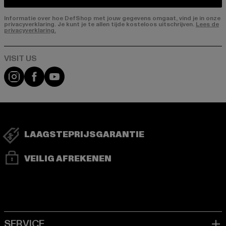
Informatie over hoe DefShop met jouw gegevens omgaat, vind je in onze
privacyverklaring. Je kunt je te allen tijde kosteloos uitschrijven.
Lees de
privacyverklaring.
Visit our Instagram page:
Visit our Facebook page:
Visit our YouTube channel:
LAAGSTEPRIJSGARANTIE
VEILIG AFREKENEN