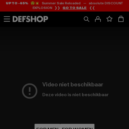
UP TO -65%
😲💥 Summer Sale Reloaded — absolute DISCOUNT
Ga
Ga
EXPLOSION ❯❯
GO TO SALE
❮❮
naar
naar
Inhoud
Footer
Video niet beschikbaar
Deze video is niet beschikbaar