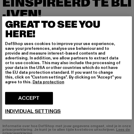
EÏNSPIREERD TE BLI
JVEN!
GREAT TO SEE YOU
Meld je hier aan voor onze nieuwsbrief en ontv
HERE!
ang in de toekomst informatie over actuele tre
nds, aanbiedingen en waardebonnen van DefS
DefShop uses cookies to improve your use experience,
hop per e-mail!
save your preferences, analyse use behaviour and to
provide and measure interest-based contents and
advertising. In addition, we allow partners to extract data
or to use cookies. This may also include the processing of
In welke producten bent u geïnteresseerd?
your data in the USA or other countries which do not have
the EU data protection standard. If you want to change
HEREN
this, click on "Custom settings". By clicking on "Accept" you
DAMES
agree to this.
Data protection
ACCEPT
E-MAIL
INDIVIDUAL SETTINGS
AANMELDEN
Informatie over hoe DefShop met jouw gegevens omgaat, vind je in onze
privacyverklaring. Je kunt je te allen tijde kosteloos uitschrijven.
Lees de
privacyverklaring.