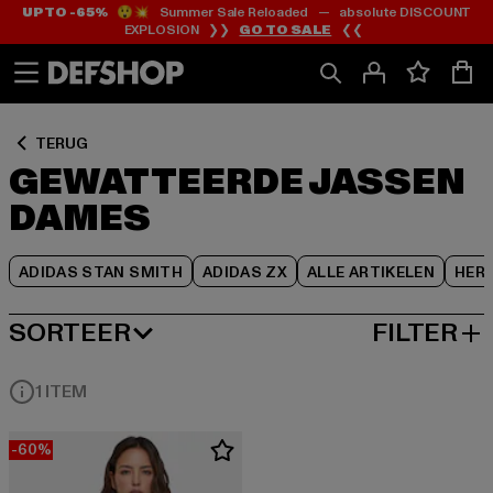
UP TO -65%
😲💥 Summer Sale Reloaded — absolute DISCOUNT
Ga
Ga
Ga
EXPLOSION ❯❯
GO TO SALE
❮❮
naar
naar
naar
Inhoud
Footer
Product
Rooster
TERUG
GEWATTEERDE JASSEN
DAMES
ADIDAS STAN SMITH
ADIDAS ZX
ALLE ARTIKELEN
HER
SORTEER
FILTER
MEEST POPULAIRE
1 ITEM
-60%