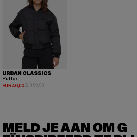
URBAN CLASSICS
Puffer
Huidige prijs: EUR 40,00
Actieprijs: EUR 99,99
EUR 40,00
EUR 99,99
MELD JE AAN OM G