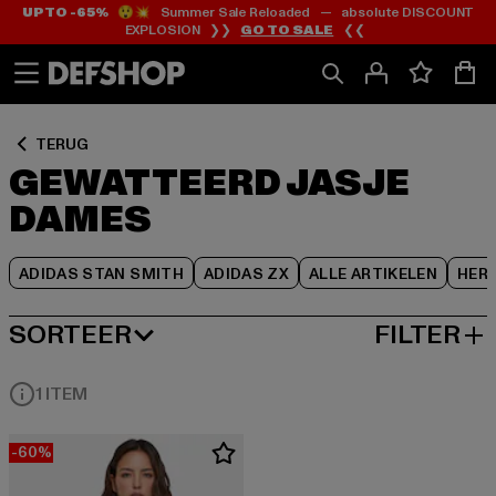
UP TO -65%
😲💥 Summer Sale Reloaded — absolute DISCOUNT
Ga
Ga
Ga
EXPLOSION ❯❯
GO TO SALE
❮❮
naar
naar
naar
Inhoud
Footer
Product
Rooster
TERUG
GEWATTEERD JASJE
DAMES
ADIDAS STAN SMITH
ADIDAS ZX
ALLE ARTIKELEN
HER
SORTEER
FILTER
MEEST POPULAIRE
1 ITEM
-60%