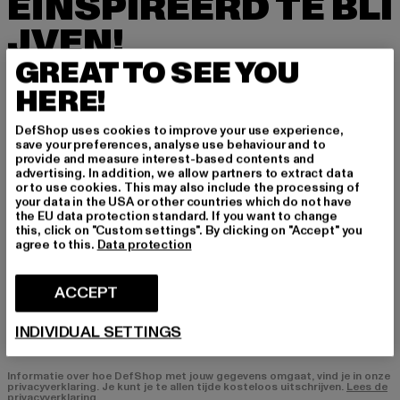
EÏNSPIREERD TE BLI
JVEN!
GREAT TO SEE YOU
Meld je hier aan voor onze nieuwsbrief en ontv
HERE!
ang in de toekomst informatie over actuele tre
nds, aanbiedingen en waardebonnen van DefS
DefShop uses cookies to improve your use experience,
hop per e-mail!
save your preferences, analyse use behaviour and to
provide and measure interest-based contents and
advertising. In addition, we allow partners to extract data
or to use cookies. This may also include the processing of
In welke producten bent u geïnteresseerd?
your data in the USA or other countries which do not have
the EU data protection standard. If you want to change
HEREN
this, click on "Custom settings". By clicking on "Accept" you
DAMES
agree to this.
Data protection
ACCEPT
E-MAIL
INDIVIDUAL SETTINGS
AANMELDEN
Informatie over hoe DefShop met jouw gegevens omgaat, vind je in onze
privacyverklaring. Je kunt je te allen tijde kosteloos uitschrijven.
Lees de
privacyverklaring.