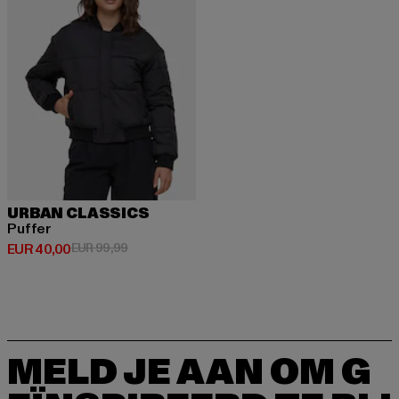
URBAN CLASSICS
Puffer
Huidige prijs: EUR 40,00
Actieprijs: EUR 99,99
EUR 40,00
EUR 99,99
MELD JE AAN OM G