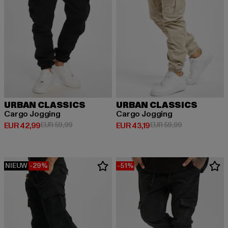
URBAN CLASSICS
URBAN CLASSICS
Cargo Jogging
Cargo Jogging
Huidige prijs: EUR 42,99
Actieprijs: EUR 59,99
Huidige prijs: EUR 43,19
Actieprijs: EUR
EUR 42,99
EUR 59,99
EUR 43,19
EUR 59,99
NIEUW
-29%
-51%