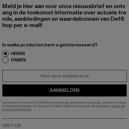
Meld je hier aan voor onze nieuwsbrief en ontv
ang in de toekomst informatie over actuele tre
nds, aanbiedingen en waardebonnen van DefS
hop per e-mail!
In welke producten bent u geïnteresseerd?
HEREN
DAMES
E-MAIL
AANMELDEN
Informatie over hoe DefShop met jouw gegevens omgaat, vind je in onze
privacyverklaring. Je kunt je te allen tijde kosteloos uitschrijven.
Lees de
privacyverklaring.