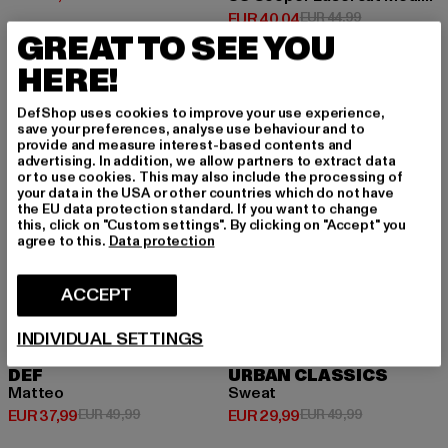
Huidige prijs: EUR 40,04
Actieprijs: EU
EUR 40,04
EUR 44,99
GREAT TO SEE YOU
HERE!
-24%
NIEUW
-40%
DefShop uses cookies to improve your use experience,
save your preferences, analyse use behaviour and to
provide and measure interest-based contents and
advertising. In addition, we allow partners to extract data
or to use cookies. This may also include the processing of
your data in the USA or other countries which do not have
the EU data protection standard. If you want to change
this, click on "Custom settings". By clicking on "Accept" you
agree to this.
Data protection
ACCEPT
INDIVIDUAL SETTINGS
DEF
URBAN CLASSICS
Matteo
Sweat
Huidige prijs: EUR 37,99
Actieprijs: EUR 49,99
Huidige prijs: EUR 29,99
Actieprijs: EU
EUR 37,99
EUR 49,99
EUR 29,99
EUR 49,99