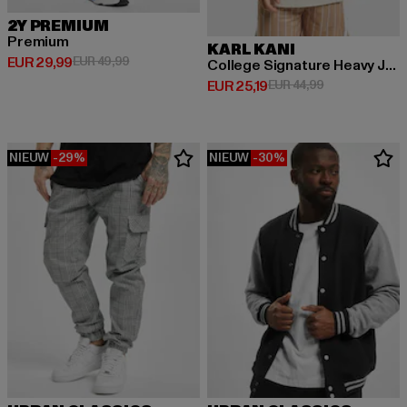
2Y PREMIUM
Premium
KARL KANI
Huidige prijs: EUR 29,99
Actieprijs: EUR 49,99
EUR 29,99
EUR 49,99
College Signature Heavy Jersey
Huidige prijs: EUR 25,19
Actieprijs: EUR
EUR 25,19
EUR 44,99
NIEUW
-29%
NIEUW
-30%