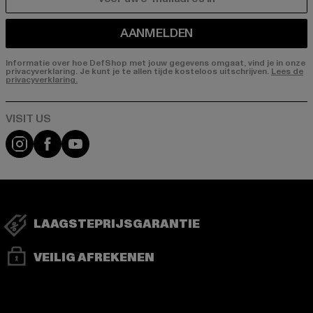
E-MAIL
AANMELDEN
Informatie over hoe DefShop met jouw gegevens omgaat, vind je in onze
privacyverklaring. Je kunt je te allen tijde kosteloos uitschrijven.
Lees de
privacyverklaring.
Visit our Instagram page:
Visit our Facebook page:
Visit our YouTube channel:
LAAGSTEPRIJSGARANTIE
VEILIG AFREKENEN