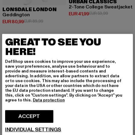
URBAN CLASSICS
2-Tone College Sweatjacket
LONSDALE LONDON
Huidige prijs: EUR 41,99
Actieprijs: EU
EUR 41,99
EUR 59,99
Geddington
Huidige prijs: EUR 80,99
Actieprijs: EUR 89,99
EUR 80,99
EUR 89,99
GREAT TO SEE YOU
-13%
HERE!
DefShop uses cookies to improve your use experience,
save your preferences, analyse use behaviour and to
provide and measure interest-based contents and
advertising. In addition, we allow partners to extract data
or to use cookies. This may also include the processing of
your data in the USA or other countries which do not have
the EU data protection standard. If you want to change
this, click on "Custom settings". By clicking on "Accept" you
agree to this.
Data protection
ACCEPT
INDIVIDUAL SETTINGS
URBAN CLASSICS
Hobart Stretch Twill