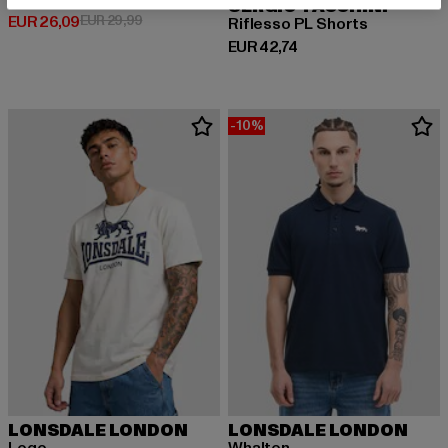
SERGIO TACCHINI
Huidige prijs: EUR 26,09
Actieprijs: EUR 29,99
EUR 26,09
EUR 29,99
Riflesso PL Shorts
Huidige prijs: EUR 42,74
EUR 42,74
-10%
LONSDALE LONDON
LONSDALE LONDON
Logo
Whalton