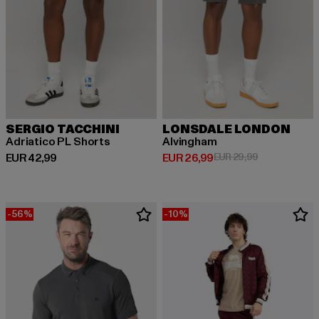
SERGIO TACCHINI
LONSDALE LONDON
Adriatico PL Shorts
Alvingham
Huidige prijs: EUR 42,99
Huidige prijs: EUR 26,99
Actieprijs: EU
EUR 42,99
EUR 26,99
EUR 29,99
-56%
-10%