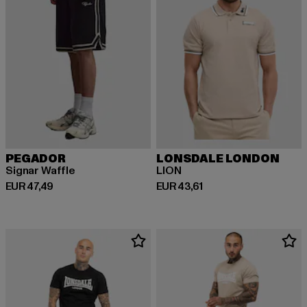
PEGADOR
LONSDALE LONDON
Signar Waffle
LION
Huidige prijs: EUR 47,49
Huidige prijs: EUR 43,61
EUR 47,49
EUR 43,61