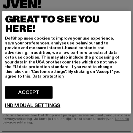
JVEN!
Meld je hier aan voor onze nieuwsbrief en ontv
GREAT TO SEE YOU
ang in de toekomst informatie over actuele tre
HERE!
nds, aanbiedingen en waardebonnen van DefS
hop per e-mail!
DefShop uses cookies to improve your use experience,
save your preferences, analyse use behaviour and to
provide and measure interest-based contents and
advertising. In addition, we allow partners to extract data
In welke producten bent u geïnteresseerd?
or to use cookies. This may also include the processing of
your data in the USA or other countries which do not have
HEREN
the EU data protection standard. If you want to change
DAMES
this, click on "Custom settings". By clicking on "Accept" you
agree to this.
Data protection
E-MAIL
ACCEPT
AANMELDEN
INDIVIDUAL SETTINGS
Informatie over hoe DefShop met jouw gegevens omgaat, vind je in onze
privacyverklaring. Je kunt je te allen tijde kosteloos uitschrijven.
Lees de
privacyverklaring.