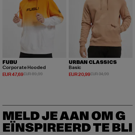
FUBU
URBAN CLASSICS
Corporate Hooded
Basic
Huidige prijs: EUR 47,69
Actieprijs: EUR 89,99
Huidige prijs: EUR 20,99
Actieprijs: EU
EUR 47,69
EUR 89,99
EUR 20,99
EUR 34,99
MELD JE AAN OM G
EÏNSPIREERD TE BLI