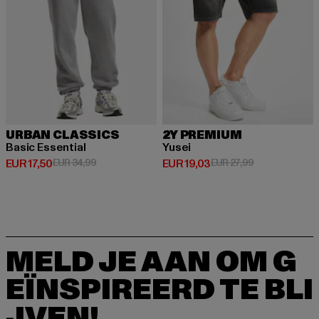
URBAN CLASSICS
2Y PREMIUM
Basic Essential
Yusei
Huidige prijs: EUR 17,50
Actieprijs: EUR 34,99
Huidige prijs: EUR 19,03
Actieprijs: EUR
EUR 17,50
EUR 34,99
EUR 19,03
EUR 27,99
MELD JE AAN OM G
EÏNSPIREERD TE BLI
JVEN!