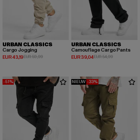
URBAN CLASSICS
URBAN CLASSICS
Cargo Jogging
Camouflage Cargo Pants
Huidige prijs: EUR 43,19
Actieprijs: EUR 59,99
Huidige prijs: EUR 39,04
Actieprijs: EU
EUR 43,19
EUR 59,99
EUR 39,04
EUR 54,99
-51%
NIEUW
-33%