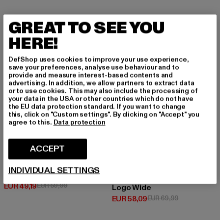
GREAT TO SEE YOU
-18%
-17%
HERE!
DefShop uses cookies to improve your use experience,
save your preferences, analyse use behaviour and to
provide and measure interest-based contents and
advertising. In addition, we allow partners to extract data
or to use cookies. This may also include the processing of
your data in the USA or other countries which do not have
the EU data protection standard. If you want to change
this, click on "Custom settings". By clicking on "Accept" you
agree to this.
Data protection
ACCEPT
BRANDIT
INDIVIDUAL SETTINGS
Pure
PEGADOR
Huidige prijs: EUR 49,19
Actieprijs: EUR 59,99
EUR 49,19
EUR 59,99
Logo Wide
Huidige prijs: EUR 58,09
Actieprijs: EU
EUR 58,09
EUR 69,99