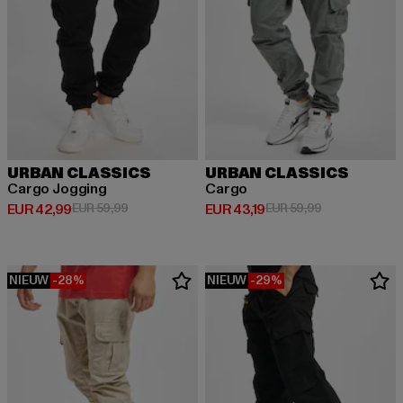
URBAN CLASSICS
URBAN CLASSICS
Cargo Jogging
Cargo
Huidige prijs: EUR 42,99
Actieprijs: EUR 59,99
Huidige prijs: EUR 43,19
Actieprijs: EUR
EUR 42,99
EUR 59,99
EUR 43,19
EUR 59,99
NIEUW
-28%
NIEUW
-29%