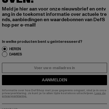
Meld je hier aan voor onze nieuwsbrief en ontv
ang in de toekomst informatie over actuele tre
nds, aanbiedingen en waardebonnen van DefS
hop per e-mail!
In welke producten bent u geïnteresseerd?
HEREN
DAMES
E-MAIL
AANMELDEN
Informatie over hoe DefShop met jouw gegevens omgaat, vind je in onze
privacyverklaring. Je kunt je te allen tijde kosteloos uitschrijven.
Lees de
privacyverklaring.