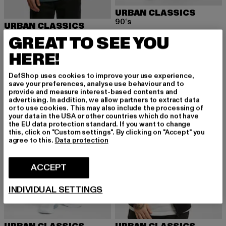
URBAN CLASSICS
90‘s
URBAN CLASSICS
Huidige prijs: EUR 33,99
Actieprijs: EU
EUR 33,99
EUR 49,99
Heavy Oversized
GREAT TO SEE YOU
Huidige prijs: EUR 15,99
Actieprijs: EUR 22,99
EUR 15,99
EUR 22,99
HERE!
DefShop uses cookies to improve your use experience,
save your preferences, analyse use behaviour and to
NIEUW
-38%
NIEUW
-38%
provide and measure interest-based contents and
advertising. In addition, we allow partners to extract data
or to use cookies. This may also include the processing of
your data in the USA or other countries which do not have
the EU data protection standard. If you want to change
this, click on "Custom settings". By clicking on "Accept" you
agree to this.
Data protection
ACCEPT
INDIVIDUAL SETTINGS