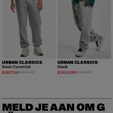
URBAN CLASSICS
URBAN CLASSICS
Basic Essential
Blank
Huidige prijs: EUR 17,50
Actieprijs: EUR 34,99
Huidige prijs: EUR 30,99
Actieprijs: EU
EUR 17,50
EUR 34,99
EUR 30,99
EUR 49,99
MELD JE AAN OM G