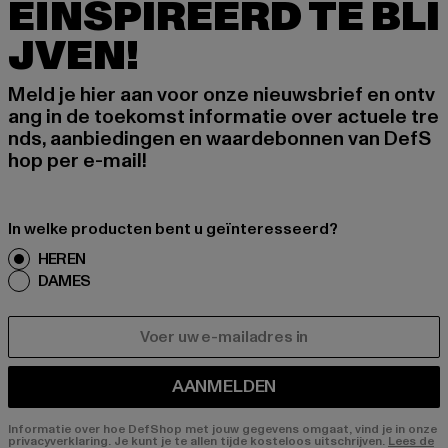
EÏNSPIREERD TE BLI
JVEN!
Meld je hier aan voor onze nieuwsbrief en ontv
ang in de toekomst informatie over actuele tre
nds, aanbiedingen en waardebonnen van DefS
hop per e-mail!
In welke producten bent u geïnteresseerd?
HEREN
DAMES
E-MAIL
AANMELDEN
Informatie over hoe DefShop met jouw gegevens omgaat, vind je in onze
privacyverklaring. Je kunt je te allen tijde kosteloos uitschrijven.
Lees de