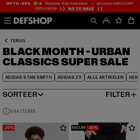
UP TO -65%
😲💥 Summer Sale Reloaded — absolute DISCOUNT
Ga
Ga
Ga
EXPLOSION ❯❯
GO TO SALE
❮❮
naar
naar
naar
Inhoud
Footer
Product
Rooster
TERUG
BLACK MONTH - URBAN
CLASSICS SUPER SALE
ADIDAS STAN SMITH
ADIDAS ZX
ALLE ARTIKELEN
HER
SORTEER
FILTER
MEEST POPULAIRE
644 ITEMS
-20%
NIEUW
-40%