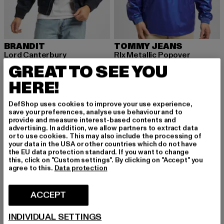
BRANDIT
TOMMY JEANS
Lord Canterbury
Rlx Metallic Popover
Huidige prijs: EUR 40,49
Actieprijs: EUR 44,99
Huidige prijs: EUR 79,95
Actieprijs: E
EUR 40,49
EUR 44,99
EUR 79,95
EUR 194,99
GREAT TO SEE YOU
HERE!
DefShop uses cookies to improve your use experience,
-12%
save your preferences, analyse use behaviour and to
provide and measure interest-based contents and
advertising. In addition, we allow partners to extract data
or to use cookies. This may also include the processing of
your data in the USA or other countries which do not have
the EU data protection standard. If you want to change
this, click on "Custom settings". By clicking on "Accept" you
agree to this.
Data protection
ACCEPT
INDIVIDUAL SETTINGS