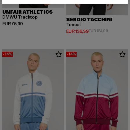
UNFAIR ATHLETICS
DMWU Tracktop
SERGIO TACCHINI
Huidige prijs: EUR 75,99
EUR 75,99
Tencel
Huidige prijs: EUR 136,39
Actieprijs: 
EUR 136,39
EUR 154,99
-14%
-14%