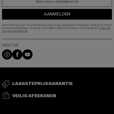
E-MAIL
AANMELDEN
Informatie over hoe DefShop met jouw gegevens omgaat, vind je in onze
privacyverklaring. Je kunt je te allen tijde kosteloos uitschrijven.
Lees de
privacyverklaring.
Visit our Instagram page:
Visit our Facebook page:
Visit our YouTube channel:
LAAGSTEPRIJSGARANTIE
VEILIG AFREKENEN