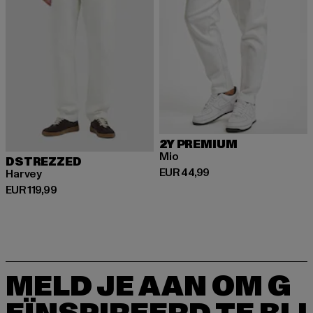
2Y PREMIUM
Mio
DSTREZZED
Huidige prijs: EUR 44,99
EUR 44,99
Harvey
Huidige prijs: EUR 119,99
EUR 119,99
MELD JE AAN OM G