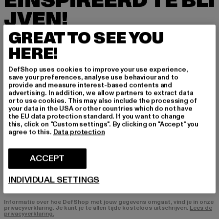
EÏNSPIREERD TE BLI
JVEN!
GREAT TO SEE YOU
Meld je hier aan voor onze nieuwsbrief en ontv
ang in de toekomst informatie over actuele tre
HERE!
nds, aanbiedingen en waardebonnen van DefS
hop per e-mail!
DefShop uses cookies to improve your use experience,
save your preferences, analyse use behaviour and to
provide and measure interest-based contents and
advertising. In addition, we allow partners to extract data
or to use cookies. This may also include the processing of
In welke producten bent u geïnteresseerd?
your data in the USA or other countries which do not have
the EU data protection standard. If you want to change
HEREN
this, click on "Custom settings". By clicking on "Accept" you
DAMES
agree to this.
Data protection
ACCEPT
E-MAIL
INDIVIDUAL SETTINGS
AANMELDEN
Informatie over hoe DefShop met jouw gegevens omgaat, vind je in onze
privacyverklaring. Je kunt je te allen tijde kosteloos uitschrijven.
Lees de
privacyverklaring.