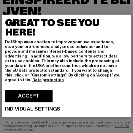
EÏNSPIREERD TE BLI
JVEN!
GREAT TO SEE YOU
Meld je hier aan voor onze nieuwsbrief en ontv
ang in de toekomst informatie over actuele tre
HERE!
nds, aanbiedingen en waardebonnen van DefS
hop per e-mail!
DefShop uses cookies to improve your use experience,
save your preferences, analyse use behaviour and to
provide and measure interest-based contents and
advertising. In addition, we allow partners to extract data
or to use cookies. This may also include the processing of
In welke producten bent u geïnteresseerd?
your data in the USA or other countries which do not have
the EU data protection standard. If you want to change
HEREN
this, click on "Custom settings". By clicking on "Accept" you
DAMES
agree to this.
Data protection
ACCEPT
E-MAIL
INDIVIDUAL SETTINGS
AANMELDEN
Informatie over hoe DefShop met jouw gegevens omgaat, vind je in onze
privacyverklaring. Je kunt je te allen tijde kosteloos uitschrijven.
Lees de
privacyverklaring.