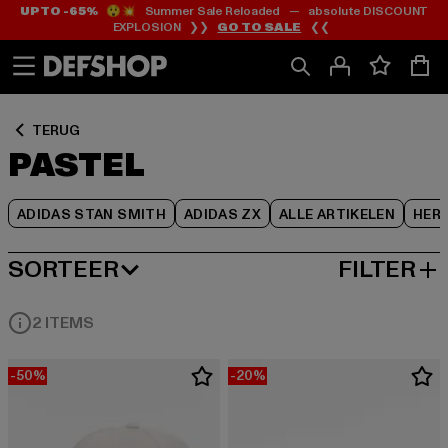
UP TO -65%
😲💥 Summer Sale Reloaded — absolute DISCOUNT
Ga
Ga
Ga
EXPLOSION ❯❯
GO TO SALE
❮❮
naar
naar
naar
Inhoud
Footer
Product
Rooster
TERUG
PASTEL
ADIDAS STAN SMITH
ADIDAS ZX
ALLE ARTIKELEN
HER
SORTEER
FILTER
MEEST POPULAIRE
2 ITEMS
-50%
-20%