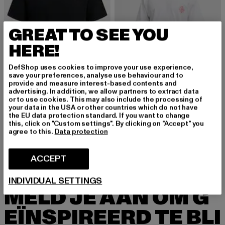
GREAT TO SEE YOU
HERE!
DefShop uses cookies to improve your use experience,
save your preferences, analyse use behaviour and to
provide and measure interest-based contents and
advertising. In addition, we allow partners to extract data
or to use cookies. This may also include the processing of
your data in the USA or other countries which do not have
JACK AND JONES
JACK AND JONES
the EU data protection standard. If you want to change
JPRBLATOM
JORBELLAGIO BACK
this, click on "Custom settings". By clicking on "Accept" you
Huidige prijs: EUR 12,99
Actieprijs: EUR 19,99
Huidige prijs: EUR 14,99
Actieprijs: EUR
EUR 12,99
EUR 19,99
EUR 14,99
EUR 24,99
agree to this.
Data protection
ACCEPT
INDIVIDUAL SETTINGS
MELD JE AAN OM G
EÏNSPIREERD TE BLI