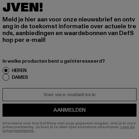
JVEN!
Meld je hier aan voor onze nieuwsbrief en ontv
ang in de toekomst informatie over actuele tre
nds, aanbiedingen en waardebonnen van DefS
hop per e-mail!
In welke producten bent u geïnteresseerd?
HEREN
DAMES
E-MAIL
AANMELDEN
Informatie over hoe DefShop met jouw gegevens omgaat, vind je in onze
privacyverklaring. Je kunt je te allen tijde kosteloos uitschrijven.
Lees de
privacyverklaring.