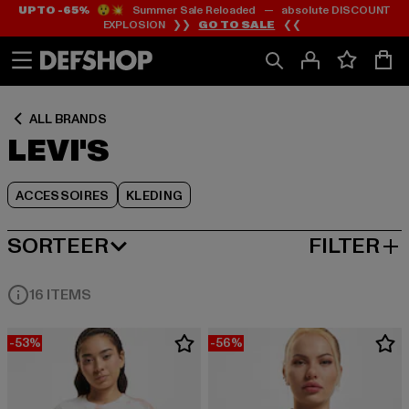
UP TO -65%
😲💥 Summer Sale Reloaded — absolute DISCOUNT
Ga
Ga
Ga
EXPLOSION ❯❯
GO TO SALE
❮❮
naar
naar
naar
Inhoud
Footer
Product
Rooster
ALL BRANDS
LEVI'S
ACCESSOIRES
KLEDING
SORTEER
FILTER
MEEST POPULAIRE
16 ITEMS
-53%
-56%