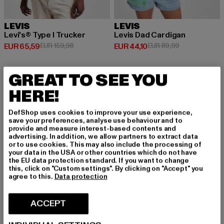
LEVIS
LEVIS
Levi's® Type I Trucker
Levis Dad Cardigan
Huidige prijs: EUR 65,59
Actieprijs: EUR 159,98
Huidige prijs: EUR 44,10
Actieprijs: EU
EUR 65,59
EUR 159,98
EUR 44,10
EUR 89,99
GREAT TO SEE YOU
-52%
-40%
HERE!
DefShop uses cookies to improve your use experience,
save your preferences, analyse use behaviour and to
provide and measure interest-based contents and
advertising. In addition, we allow partners to extract data
or to use cookies. This may also include the processing of
your data in the USA or other countries which do not have
the EU data protection standard. If you want to change
this, click on "Custom settings". By clicking on "Accept" you
agree to this.
Data protection
ACCEPT