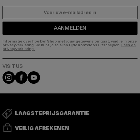
E-MAIL
AANMELDEN
Informatie over hoe DefShop met jouw gegevens omgaat, vind je in onze
privacyverklaring. Je kunt je te allen tijde kosteloos uitschrijven.
Lees de
privacyverklaring.
Visit our Instagram page:
Visit our Facebook page:
Visit our YouTube channel:
LAAGSTEPRIJSGARANTIE
VEILIG AFREKENEN