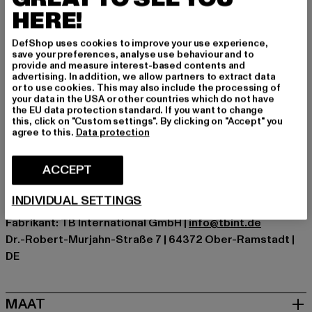
veelzijdig te combineren is.
HERE!
Gelegenheid: Alledaags
Soorten sluitingen: Verborgen ritssluiting
DefShop uses cookies to improve your use experience,
save your preferences, analyse use behaviour and to
Details: Muntzakje, Achterzak, Steekzak
provide and measure interest-based contents and
Cut: Slim-Fit
advertising. In addition, we allow partners to extract data
or to use cookies. This may also include the processing of
Merk: Southpole
your data in the USA or other countries which do not have
Kategori: Slim Fit Jeans
the EU data protection standard. If you want to change
this, click on "Custom settings". By clicking on "Accept" you
Kleur: blau
agree to this.
Data protection
Kleur fabrikant: lt.sand blue
Materiële samenstelling: 73% Katoen, 25% Polyester,
ACCEPT
2% Spandex
Art.Nr: SP5012-02162
INDIVIDUAL SETTINGS
Fabrikant: TB International GmbH |
info@tbint.de
Dr.-Robert-Murjahn-Straße 7 | 64372 Ober-Ramstadt |
DE
MAAT