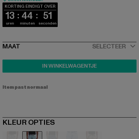
KORTING EINDIGT OVER
13
44
50
uren
minuten
seconden
SIZE
MAAT
SELECTEER
IN WINKELWAGENTJE
Item past normaal
KLEUR OPTIES