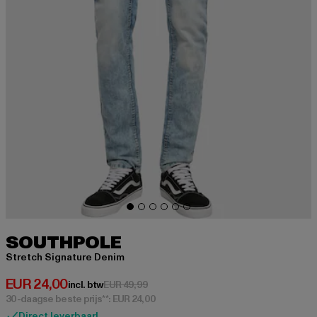
SOUTHPOLE
Stretch Signature Denim
Huidige prijs: EUR 24,00
EUR 24,00
Actieprijs: EUR 49,99
incl. btw
EUR 49,99
30-daagse beste prijs**: EUR 24,00
Direct leverbaar!