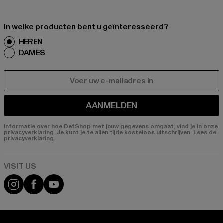
In welke producten bent u geïnteresseerd?
HEREN
DAMES
E-MAIL
AANMELDEN
Informatie over hoe DefShop met jouw gegevens omgaat, vind je in onze
privacyverklaring. Je kunt je te allen tijde kosteloos uitschrijven.
Lees de
privacyverklaring.
Visit our Instagram page:
Visit our Facebook page:
Visit our YouTube channel: