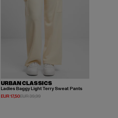
URBAN CLASSICS
Ladies Baggy Light Terry Sweat Pants
Huidige prijs: EUR 17,50
Actieprijs: EUR 39,99
EUR 17,50
EUR 39,99