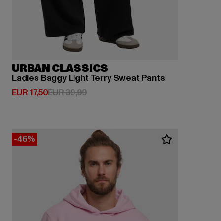
URBAN CLASSICS
Ladies Baggy Light Terry Sweat Pants
Huidige prijs: EUR 17,50
Actieprijs: EUR 39,99
EUR 17,50
EUR 39,99
-46%