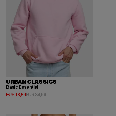
URBAN CLASSICS
Basic Essential
Huidige prijs: EUR 18,89
Actieprijs: EUR 34,99
EUR 18,89
EUR 34,99