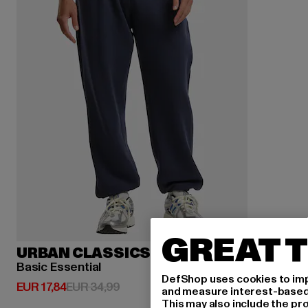
GREAT T
URBAN CLASSICS
Basic Essential
DefShop uses cookies to imp
Huidige prijs: EUR 17,84
Actieprijs: EUR 34,99
EUR 17,84
EUR 34,99
and measure interest-based c
This may also include the pr