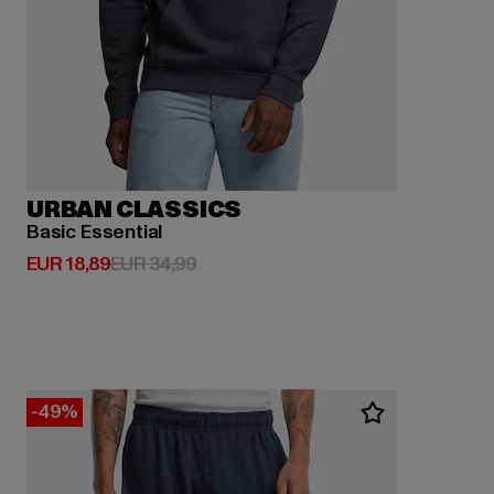
URBAN CLASSICS
Basic Essential
Huidige prijs: EUR 18,89
Actieprijs: EUR 34,99
EUR 18,89
EUR 34,99
-49%