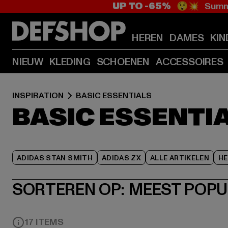
UP TO -65%
😲💥 Summe
HEREN
DAMES
KIN
NIEUW
KLEDING
SCHOENEN
ACCESSOIRES
INSPIRATION
BASIC ESSENTIALS
BASIC ESSENTI
ADIDAS STAN SMITH
ADIDAS ZX
ALLE ARTIKELEN
HE
SORTEREN OP:
MEEST POPU
17 ITEMS