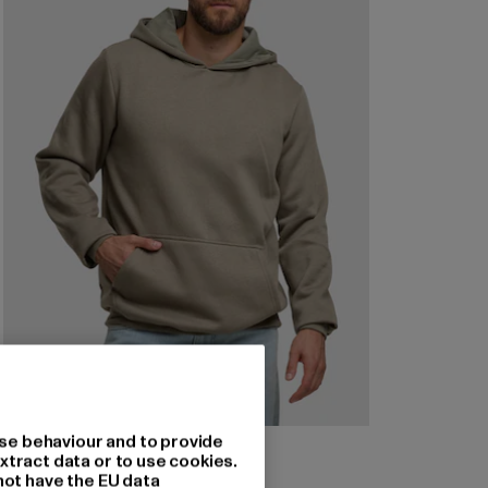
se behaviour and to provide
URBAN CLASSICS
xtract data or to use cookies.
Basic Essential
not have the EU data