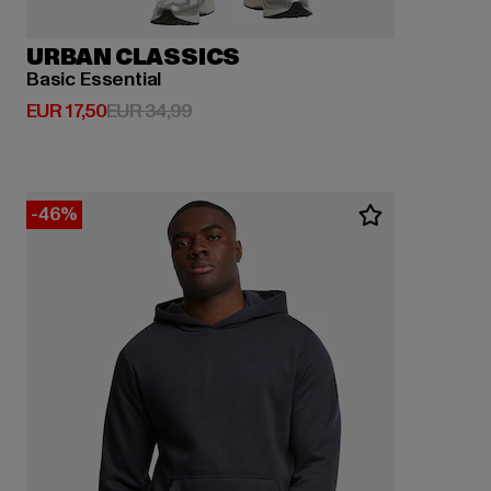
URBAN CLASSICS
Basic Essential
Huidige prijs: EUR 17,50
Actieprijs: EUR 34,99
EUR 17,50
EUR 34,99
-46%