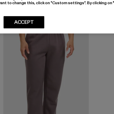
Huidige prijs: EUR 19,94
Actieprijs: EUR 34,99
EUR 19,94
EUR 34,99
ant to change this, click on "Custom settings". By clicking on 
ACCEPT
-43%