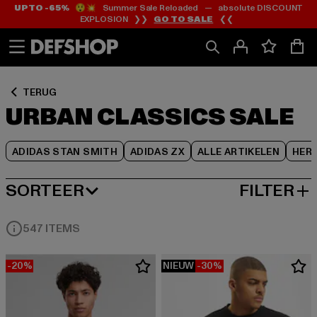
UP TO -65%
😲💥 Summer Sale Reloaded — absolute DISCOUNT
Ga
Ga
Ga
EXPLOSION ❯❯
GO TO SALE
❮❮
naar
naar
naar
Inhoud
Footer
Product
Rooster
TERUG
URBAN CLASSICS SALE
ADIDAS STAN SMITH
ADIDAS ZX
ALLE ARTIKELEN
HER
SORTEER
FILTER
MEEST POPULAIRE
547 ITEMS
-20%
NIEUW
-30%