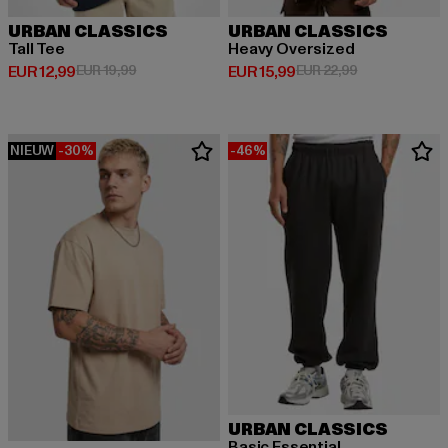
URBAN CLASSICS
URBAN CLASSICS
Tall Tee
Heavy Oversized
Huidige prijs: EUR 12,99
Actieprijs: EUR 19,99
Huidige prijs: EUR 15,99
Actieprijs: EUR
EUR 12,99
EUR 19,99
EUR 15,99
EUR 22,99
NIEUW
-30%
-46%
URBAN CLASSICS
Basic Essential