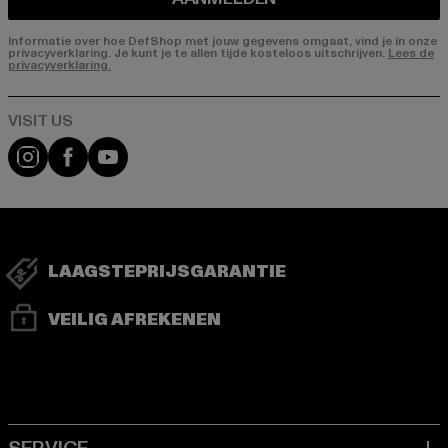
Informatie over hoe DefShop met jouw gegevens omgaat, vind je in onze
privacyverklaring. Je kunt je te allen tijde kosteloos uitschrijven.
Lees de
privacyverklaring.
Visit our Instagram page:
Visit our Facebook page:
Visit our YouTube channel:
LAAGSTEPRIJSGARANTIE
VEILIG AFREKENEN