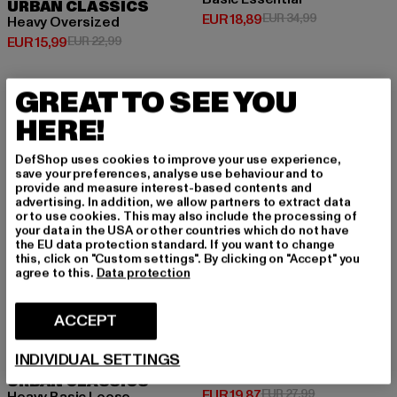
URBAN CLASSICS
Huidige prijs: EUR 18,89
Actieprijs: EUR
EUR 18,89
EUR 34,99
Heavy Oversized
Huidige prijs: EUR 15,99
Actieprijs: EUR 22,99
EUR 15,99
EUR 22,99
GREAT TO SEE YOU
-32%
-29%
HERE!
DefShop uses cookies to improve your use experience,
save your preferences, analyse use behaviour and to
provide and measure interest-based contents and
advertising. In addition, we allow partners to extract data
or to use cookies. This may also include the processing of
your data in the USA or other countries which do not have
the EU data protection standard. If you want to change
this, click on "Custom settings". By clicking on "Accept" you
agree to this.
Data protection
ACCEPT
INDIVIDUAL SETTINGS
URBAN CLASSICS
Heavy Basic Loose
URBAN CLASSICS
Huidige prijs: EUR 19,87
Actieprijs: EUR
EUR 19,87
EUR 27,99