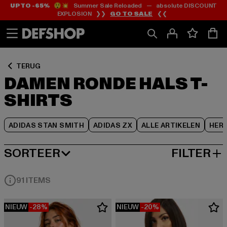
UP TO -65%
😲💥 Summer Sale Reloaded — absolute DISCOUNT
Ga
Ga
Ga
EXPLOSION ❯❯
GO TO SALE
❮❮
naar
naar
naar
Inhoud
Footer
Product
Rooster
TERUG
DAMEN RONDE HALS T-
SHIRTS
ADIDAS STAN SMITH
ADIDAS ZX
ALLE ARTIKELEN
HER
SORTEER
FILTER
MEEST POPULAIRE
91 ITEMS
NIEUW
-28%
NIEUW
-20%