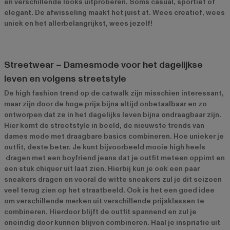
en verschillende looks uitproberen. Soms casual, sportief of
elegant. De afwisseling maakt het juist af. Wees creatief, wees
uniek en het allerbelangrijkst, wees jezelf!
Streetwear – Damesmode voor het dagelijkse
leven en volgens streetstyle
De high fashion trend op de catwalk zijn misschien interessant,
maar zijn door de hoge prijs bijna altijd onbetaalbaar en zo
ontworpen dat ze in het dagelijks leven bijna ondraagbaar zijn.
Hier komt de streetstyle in beeld, de nieuwste trends van
dames mode met draagbare basics combineren. Hoe unieker je
outfit, deste beter. Je kunt bijvoorbeeld mooie high heels
dragen met een boyfriend jeans dat je outfit meteen oppimt en
een stuk chiquer uit laat zien. Hierbij kun je ook een paar
sneakers dragen en vooral de witte sneakers zul je dit seizoen
veel terug zien op het straatbeeld. Ook is het een goed idee
om verschillende merken uit verschillende prijsklassen te
combineren. Hierdoor blijft de outfit spannend en zul je
oneindig door kunnen blijven combineren. Haal je inspriatie uit