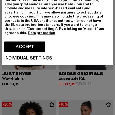
DefShop uses cookies to improve your use experience,
-43%
save your preferences, analyse use behaviour and to
provide and measure interest-based contents and
advertising. In addition, we allow partners to extract data
or to use cookies. This may also include the processing of
your data in the USA or other countries which do not have
the EU data protection standard. If you want to change
this, click on "Custom settings". By clicking on "Accept" you
agree to this.
Data protection
ACCEPT
INDIVIDUAL SETTINGS
JUST RHYSE
ADIDAS ORIGINALS
WavyPalms
Essentials Rib
Huidige prijs: EUR 19,99
Huidige prijs: EUR 17,09
Actieprijs: EUR
EUR 19,99
EUR 17,09
EUR 29,99
-26%
-16%