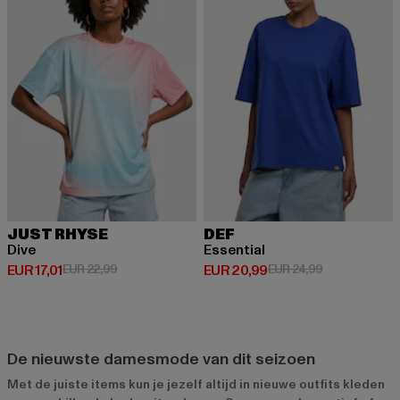
JUST RHYSE
DEF
Dive
Essential
Huidige prijs: EUR 17,01
Actieprijs: EUR 22,99
Huidige prijs: EUR 20,99
Actieprijs: EU
EUR 17,01
EUR 22,99
EUR 20,99
EUR 24,99
De nieuwste damesmode van dit seizoen
Met de juiste items kun je jezelf altijd in nieuwe outfits kleden