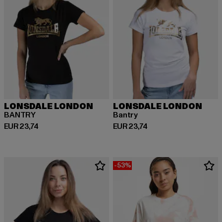
LONSDALE LONDON
LONSDALE LONDON
BANTRY
Bantry
Huidige prijs: EUR 23,74
Huidige prijs: EUR 23,74
EUR 23,74
EUR 23,74
-53%