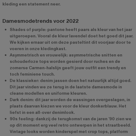
kleding een statement neer.
Damesmodetrends voor 2022
Shades of purple: pantone heeft paars als kleur van het jaar
uitgeroepen. Vooral de kleur lavendel doet het goed dit jaar.
We kijken ernaar uit om deze pasteltint dit voorjaar door te
voeren in onze kledingkast.
Asymmetrisch en vrouwelijk: asymmetrische snitten en
schouderloze tops worden gesierd door ruches en de
zomerse Carmen-halslijn geeft jouw outfit een trendy en
toch feminiene touch.
De klassieker: denim jassen doen het natuurlijk altijd goed.
Dit jaar vinden we ze terug in de laatste damesmode in
cleane modellen en uniforme kleuren.
Dark denim: dit jaar worden de wassingen overgeslagen, in
plaats daarvan kiezen we voor de kleur donkerblauw. Het
liefst in een all-over denimlook.
90s feeling: dankzij de terugkomst van de jaren ’90 zien we
op dit moment erg veel retro ontwerpen in het straatbeeld.
Vintage looks worden kinderspel met crop tops, platform