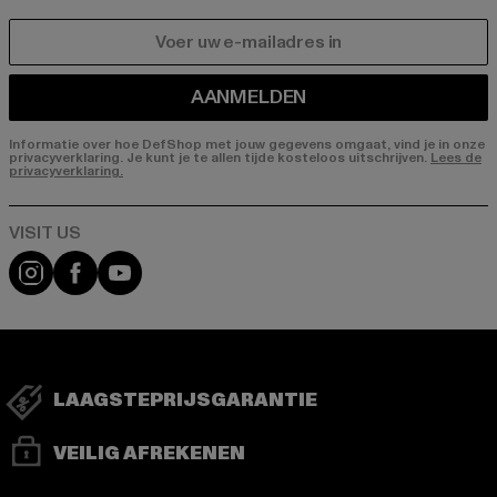
E-MAIL
AANMELDEN
Informatie over hoe DefShop met jouw gegevens omgaat, vind je in onze
privacyverklaring. Je kunt je te allen tijde kosteloos uitschrijven.
Lees de
privacyverklaring.
Visit our Instagram page:
Visit our Facebook page:
Visit our YouTube channel:
LAAGSTEPRIJSGARANTIE
VEILIG AFREKENEN