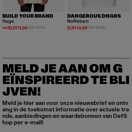
BUILD YOUR BRAND
DANGEROUS DNGRS
Huge
NoReturn
Huidige prijs: Van EUR 11,99
Actieprijs: EUR 19,99
Huidige prijs: EUR 14,99
Actieprijs: EUR
van
EUR 11,99
EUR 19,99
EUR 14,99
EUR 19,99
MELD JE AAN OM G
EÏNSPIREERD TE BLI
JVEN!
Meld je hier aan voor onze nieuwsbrief en ontv
ang in de toekomst informatie over actuele tre
nds, aanbiedingen en waardebonnen van DefS
hop per e-mail!