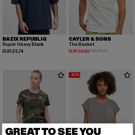
BAZIX REPUBLIQ
CAYLER & SONS
Super Heavy Blank
The Basket
Huidige prijs: EUR 23,74
Huidige prijs: EUR 14,00
Actieprijs: EUR
EUR 23,74
EUR 14,00
EUR 27,99
-45%
GREAT TO SEE YOU