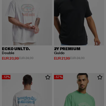
ECKO UNLTD.
2Y PREMIUM
Double
Guido
Huidige prijs: EUR 20,99
Actieprijs: EUR 24,99
Huidige prijs: EUR 21,99
Actieprijs: EUR
EUR 20,99
EUR 24,99
EUR 21,99
EUR 24,99
-12%
-57%