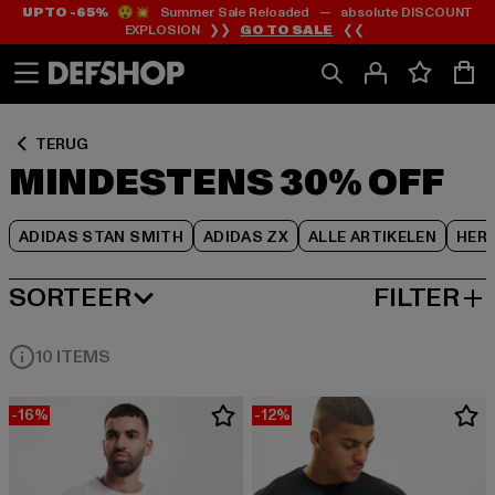
UP TO -65%
😲💥 Summer Sale Reloaded — absolute DISCOUNT
Ga
Ga
Ga
EXPLOSION ❯❯
GO TO SALE
❮❮
naar
naar
naar
Inhoud
Footer
Product
Rooster
TERUG
MINDESTENS 30% OFF
ADIDAS STAN SMITH
ADIDAS ZX
ALLE ARTIKELEN
HER
SORTEER
FILTER
MEEST POPULAIRE
10 ITEMS
-16%
-12%