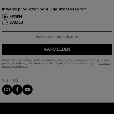
In welke producten bent u geïnteresseerd?
HEREN
DAMES
E-MAIL
AANMELDEN
Informatie over hoe DefShop met jouw gegevens omgaat, vind je in onze
privacyverklaring. Je kunt je te allen tijde kosteloos uitschrijven.
Lees de
privacyverklaring.
Visit our Instagram page:
Visit our Facebook page:
Visit our YouTube channel: