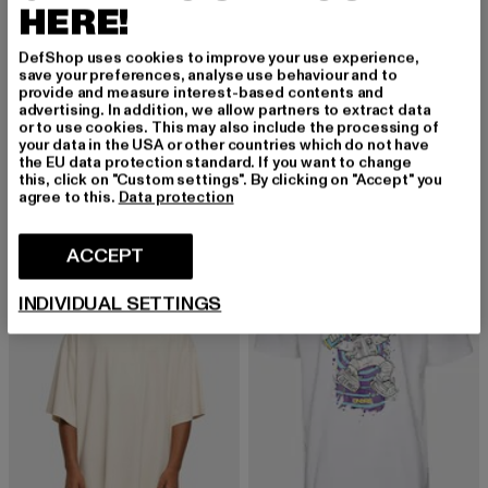
HERE!
DefShop uses cookies to improve your use experience,
save your preferences, analyse use behaviour and to
BUILD YOUR BRAND
provide and measure interest-based contents and
Ladies Acid Washed Extended Shoulder
advertising. In addition, we allow partners to extract data
BRANDIT
or to use cookies. This may also include the processing of
Huidige prijs: EUR 10,99
Actieprijs: EUR
EUR 10,99
EUR 19,99
Ladies
your data in the USA or other countries which do not have
Huidige prijs: EUR 14,99
EUR 14,99
the EU data protection standard. If you want to change
this, click on "Custom settings". By clicking on "Accept" you
agree to this.
Data protection
-40%
NIEUW
-25%
ACCEPT
INDIVIDUAL SETTINGS