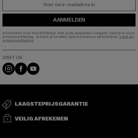
E-MAIL
AANMELDEN
Informatie over hoe DefShop met jouw gegevens omgaat, vind je in onze
privacyverklaring. Je kunt je te allen tijde kosteloos uitschrijven.
Lees de
privacyverklaring.
Visit our Instagram page:
Visit our Facebook page:
Visit our YouTube channel:
LAAGSTEPRIJSGARANTIE
VEILIG AFREKENEN