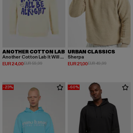
ANOTHER COTTON LAB
URBAN CLASSICS
Another Cotton Lab It Will All Be Alright Kids Hoodie
Sherpa
Huidige prijs: EUR 24,00
Actieprijs: EUR 59,99
Huidige prijs: EUR 21,00
Actieprijs: EU
EUR 24,00
EUR 59,99
EUR 21,00
EUR 49,99
-23%
-60%