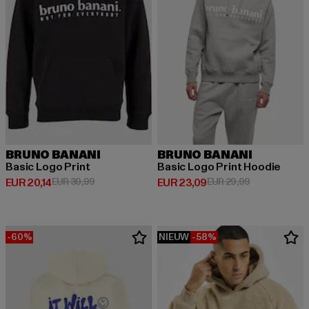
BRUNO BANANI
BRUNO BANANI
Basic Logo Print
Basic Logo Print Hoodie
Huidige prijs: EUR 20,14
Actieprijs: EUR 30,99
Huidige prijs: EUR 23,09
Actieprijs: EU
EUR 20,14
EUR 30,99
EUR 23,09
EUR 29,99
-60%
NIEUW
-58%