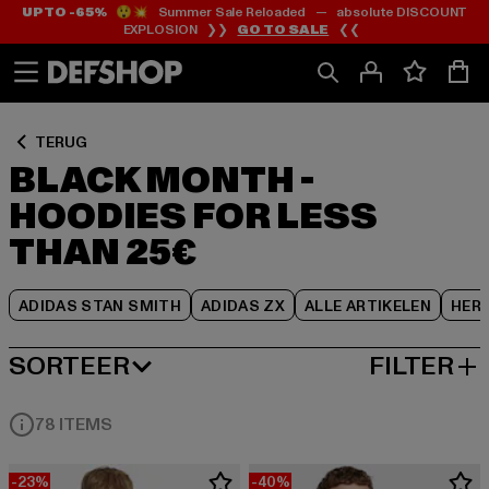
UP TO -65%
😲💥 Summer Sale Reloaded — absolute DISCOUNT
Ga
Ga
Ga
EXPLOSION ❯❯
GO TO SALE
❮❮
naar
naar
naar
Inhoud
Footer
Product
Rooster
TERUG
BLACK MONTH -
HOODIES FOR LESS
THAN 25€
ADIDAS STAN SMITH
ADIDAS ZX
ALLE ARTIKELEN
HER
SORTEER
FILTER
MEEST POPULAIRE
78 ITEMS
-23%
-40%