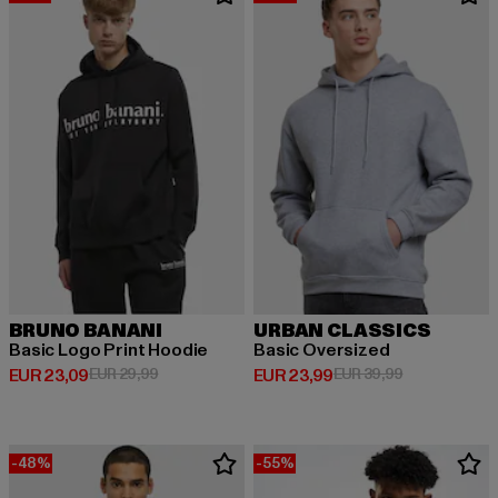
BRUNO BANANI
URBAN CLASSICS
Basic Logo Print Hoodie
Basic Oversized
Huidige prijs: EUR 23,09
Actieprijs: EUR 29,99
Huidige prijs: EUR 23,99
Actieprijs: EU
EUR 23,09
EUR 29,99
EUR 23,99
EUR 39,99
-48%
-55%