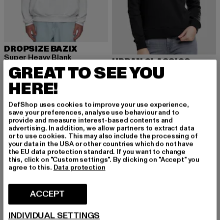
DROPSIZE BAZIX
Super Heavy Blank
URBAN CLASSICS
GREAT TO SEE YOU
Huidige prijs: EUR 24,84
Actieprijs: EUR 34,99
EUR 24,84
EUR 34,99
Ladies
Huidige prijs: EUR 24,89
Actieprijs: EU
EUR 24,89
EUR 29,99
HERE!
DefShop uses cookies to improve your use experience,
save your preferences, analyse use behaviour and to
NIEUW
-60%
-55%
provide and measure interest-based contents and
advertising. In addition, we allow partners to extract data
or to use cookies. This may also include the processing of
your data in the USA or other countries which do not have
the EU data protection standard. If you want to change
this, click on "Custom settings". By clicking on "Accept" you
agree to this.
Data protection
ACCEPT
INDIVIDUAL SETTINGS