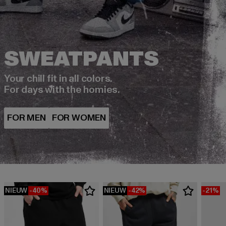
Your chill fit in all colors.
For days with the homies.
NIEUW
-40%
NIEUW
-42%
-21%