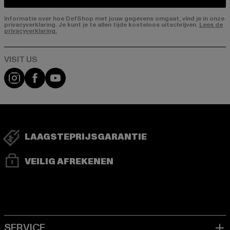
Informatie over hoe DefShop met jouw gegevens omgaat, vind je in onze
privacyverklaring. Je kunt je te allen tijde kosteloos uitschrijven.
Lees de
privacyverklaring.
Visit our Instagram page:
Visit our Facebook page:
Visit our YouTube channel:
LAAGSTEPRIJSGARANTIE
VEILIG AFREKENEN