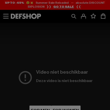
UP TO -65%
😲💥 Summer Sale Reloaded — absolute DISCOUNT
Ga
Ga
EXPLOSION ❯❯
GO TO SALE
❮❮
naar
naar
Inhoud
Footer
Video niet beschikbaar
Deze video is niet beschikbaar