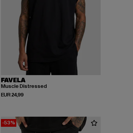
FAVELA
Muscle Distressed
Huidige prijs: EUR 24,99
EUR 24,99
-53%