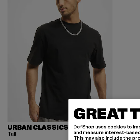
GREAT T
DefShop uses cookies to imp
URBAN CLASSICS
and measure interest-based c
Tall
This may also include the pr