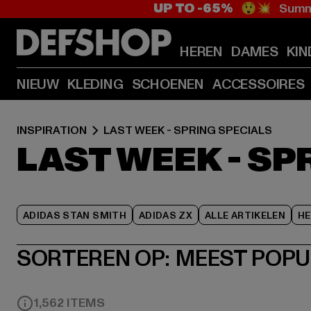
UP TO -65%
😲💥 Summe
HEREN
DAMES
KIN
NIEUW
KLEDING
SCHOENEN
ACCESSOIRES
INSPIRATION
LAST WEEK - SPRING SPECIALS
LAST WEEK - SP
ADIDAS STAN SMITH
ADIDAS ZX
ALLE ARTIKELEN
HE
SORTEREN OP:
MEEST POPU
1,562 ITEMS