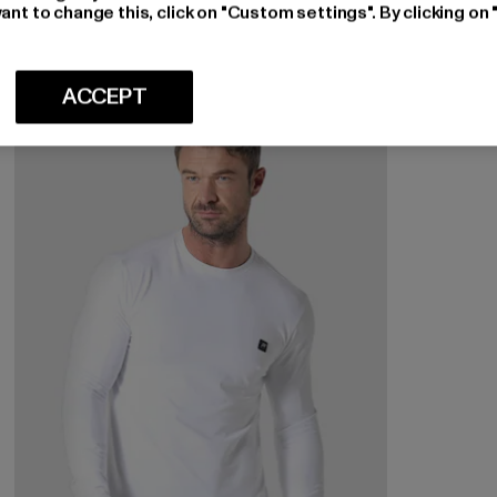
Huidige prijs: EUR 18,86
Actieprijs: EUR 45,99
EUR 18,86
EUR 45,99
ant to change this, click on "Custom settings". By clicking on 
ACCEPT
-34%