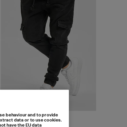
se behaviour and to provide
2Y PREMIUM
xtract data or to use cookies.
Finley
not have the EU data