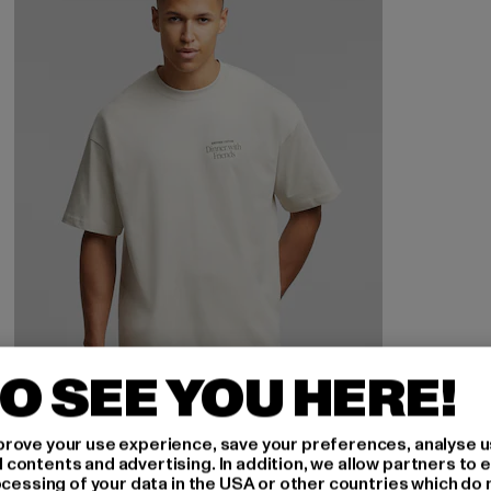
O SEE YOU HERE!
rove your use experience, save your preferences, analyse u
ANOTHER COTTON LAB
ontents and advertising. In addition, we allow partners to e
Dinner With Friends
ocessing of your data in the USA or other countries which do 