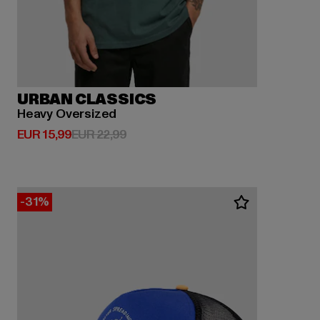
URBAN CLASSICS
Heavy Oversized
Huidige prijs: EUR 15,99
Actieprijs: EUR 22,99
EUR 15,99
EUR 22,99
-31%