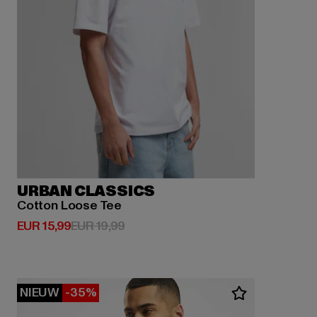
URBAN CLASSICS
Cotton Loose Tee
Huidige prijs: EUR 15,99
Actieprijs: EUR 19,99
EUR 15,99
EUR 19,99
NIEUW
-35%