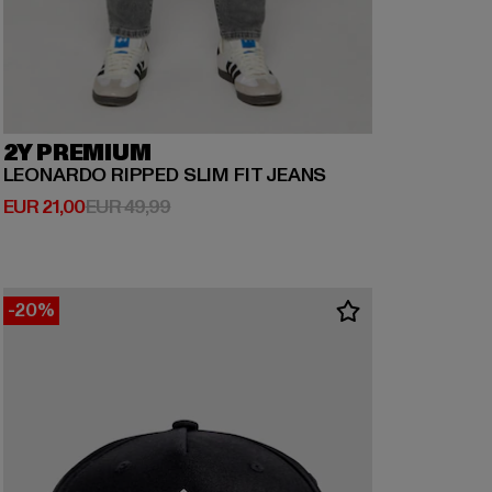
2Y PREMIUM
LEONARDO RIPPED SLIM FIT JEANS
Huidige prijs: EUR 21,00
Actieprijs: EUR 49,99
EUR 21,00
EUR 49,99
-20%