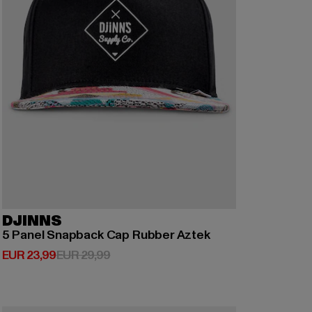
DJINNS
5 Panel Snapback Cap Rubber Aztek
Huidige prijs: EUR 23,99
Actieprijs: EUR 29,99
EUR 23,99
EUR 29,99