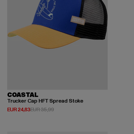
COASTAL
Trucker Cap HFT Spread Stoke
Huidige prijs: EUR 24,83
Actieprijs: EUR 35,99
EUR 24,83
EUR 35,99