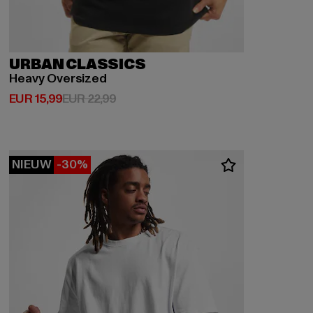
URBAN CLASSICS
Heavy Oversized
Huidige prijs: EUR 15,99
Actieprijs: EUR 22,99
EUR 15,99
EUR 22,99
NIEUW
-30%