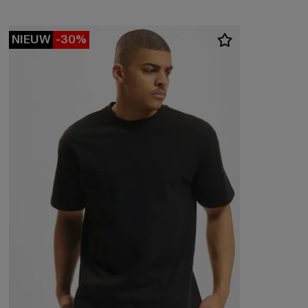
NIEUW
-30%