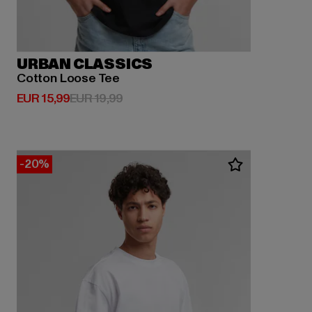
URBAN CLASSICS
Cotton Loose Tee
Huidige prijs: EUR 15,99
Actieprijs: EUR 19,99
EUR 15,99
EUR 19,99
-20%