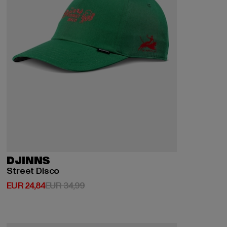
DJINNS
Street Disco
Huidige prijs: EUR 24,84
Actieprijs: EUR 34,99
EUR 24,84
EUR 34,99