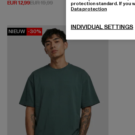
Huidige prijs: EUR 12,99
Actieprijs: EUR 19,99
EUR 12,99
EUR 19,99
protection standard. If you w
Data protection
INDIVIDUAL SETTINGS
NIEUW
-30%