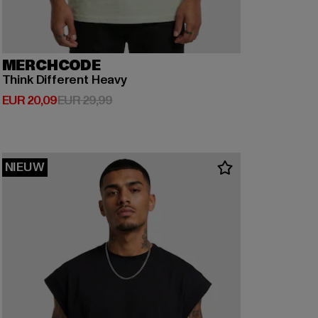
MERCHCODE
Think Different Heavy
Huidige prijs: EUR 20,09
Actieprijs: EUR 29,99
EUR 20,09
EUR 29,99
NIEUW