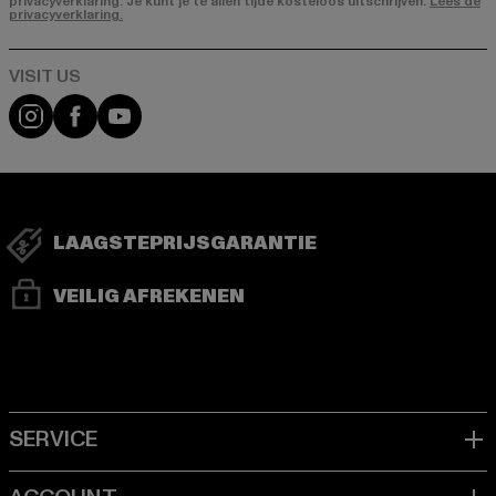
privacyverklaring. Je kunt je te allen tijde kosteloos uitschrijven.
Lees de
privacyverklaring.
Visit our Instagram page:
Visit our Facebook page:
Visit our YouTube channel:
LAAGSTEPRIJSGARANTIE
VEILIG AFREKENEN