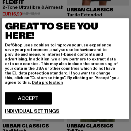
FLEXFIT
2-Tone Ultrafibre & Airmesh
URBAN CLASSICS
Huidige prijs: EUR 15,99
Actieprijs: EUR 19,99
EUR 15,99
EUR 19,99
Turtle Extended
Huidige prijs: EUR 14,10
Actieprijs: EUR
EUR 14,10
EUR 29,99
GREAT TO SEE YOU
HERE!
-47%
NIEUW
-35%
DefShop uses cookies to improve your use experience,
save your preferences, analyse use behaviour and to
provide and measure interest-based contents and
advertising. In addition, we allow partners to extract data
or to use cookies. This may also include the processing of
your data in the USA or other countries which do not have
the EU data protection standard. If you want to change
this, click on "Custom settings". By clicking on "Accept" you
agree to this.
Data protection
ACCEPT
INDIVIDUAL SETTINGS
URBAN CLASSICS
URBAN CLASSICS