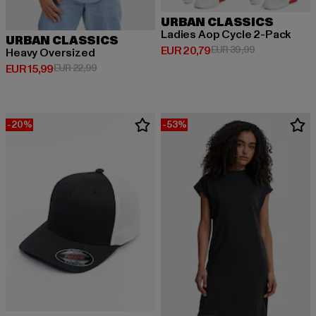
URBAN CLASSICS
Ladies Aop Cycle 2-Pack
URBAN CLASSICS
Huidige prijs: EUR 20,79
Actieprijs: EU
EUR 20,79
EUR 39,99
Heavy Oversized
Huidige prijs: EUR 15,99
Actieprijs: EUR 22,99
EUR 15,99
EUR 22,99
-20%
-53%