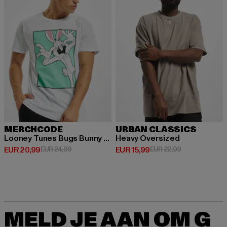
MERCHCODE
URBAN CLASSICS
Looney Tunes Bugs Bunny Funny Face
Heavy Oversized
Huidige prijs: EUR 20,99
Actieprijs: EUR 24,99
Huidige prijs: EUR 15,99
Actieprijs: EUR
EUR 20,99
EUR 24,99
EUR 15,99
EUR 22,99
MELD JE AAN OM G