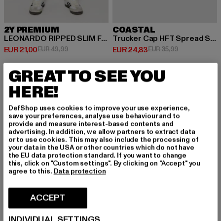
2Y PREMIUM
COASTAL
LEONARDO RIPPED SLIM FIT JEANS
Trucker Cap HFT Spread Stoke
Huidige prijs: EUR 21,00
Actieprijs: EUR 49,99
Huidige prijs: EUR 24,83
Actieprijs: EU
EUR 21,00
EUR 49,99
EUR 24,83
EUR 35,99
GREAT TO SEE YOU
HERE!
-29%
-20%
DefShop uses cookies to improve your use experience,
save your preferences, analyse use behaviour and to
provide and measure interest-based contents and
advertising. In addition, we allow partners to extract data
or to use cookies. This may also include the processing of
your data in the USA or other countries which do not have
the EU data protection standard. If you want to change
this, click on "Custom settings". By clicking on "Accept" you
agree to this.
Data protection
ACCEPT
INDIVIDUAL SETTINGS