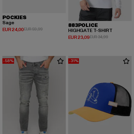
POCKIES
Sage
883POLICE
Huidige prijs: EUR 24,00
Actieprijs: EUR 59,99
EUR 24,00
EUR 59,99
HIGHGATE T-SHIRT
Huidige prijs: EUR 23,09
Actieprijs: EU
EUR 23,09
EUR 34,99
-58%
-31%