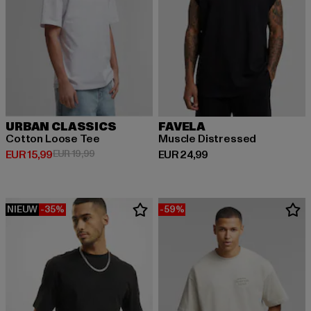
URBAN CLASSICS
FAVELA
Cotton Loose Tee
Muscle Distressed
Huidige prijs: EUR 15,99
Actieprijs: EUR 19,99
Huidige prijs: EUR 24,99
EUR 15,99
EUR 19,99
EUR 24,99
NIEUW
-35%
-59%