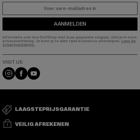
E-MAIL
AANMELDEN
Informatie over hoe DefShop met jouw gegevens omgaat, vind je in onze
privacyverklaring. Je kunt je te allen tijde kosteloos uitschrijven.
Lees de
privacyverklaring.
Visit our Instagram page:
Visit our Facebook page:
Visit our YouTube channel:
LAAGSTEPRIJSGARANTIE
VEILIG AFREKENEN