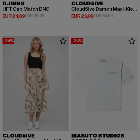
DJINNS
CLOUD5IVE
HFT Cap Match DNC
Cloud5ive Damen Maxi-Kleid Rundhals mit Punkt Print
Huidige prijs: EUR 24,89
Actieprijs: EUR 29,99
Huidige prijs: EUR 23,09
Actieprijs: EU
EUR 24,89
EUR 29,99
EUR 23,09
EUR 34,99
-34%
-34%
CLOUD5IVE
IRASUTO STUDIOS