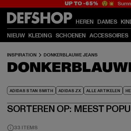
UP TO -65%
😲💥 Summe
HEREN
DAMES
KIN
NIEUW
KLEDING
SCHOENEN
ACCESSOIRES
INSPIRATION
DONKERBLAUWE JEANS
DONKERBLAUWE
ADIDAS STAN SMITH
ADIDAS ZX
ALLE ARTIKELEN
HE
SORTEREN OP:
MEEST POPU
33 ITEMS