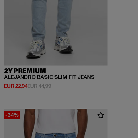
2Y PREMIUM
ALEJANDRO BASIC SLIM FIT JEANS
Huidige prijs: EUR 22,94
Actieprijs: EUR 44,99
EUR 22,94
EUR 44,99
-34%