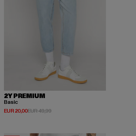
2Y PREMIUM
Basic
Huidige prijs: EUR 20,00
Actieprijs: EUR 49,99
EUR 20,00
EUR 49,99