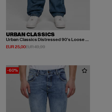
URBAN CLASSICS
Urban Classics Distressed 90‘s Loose Fit Jeans
Huidige prijs: EUR 25,00
Actieprijs: EUR 49,99
EUR 25,00
EUR 49,99
-60%