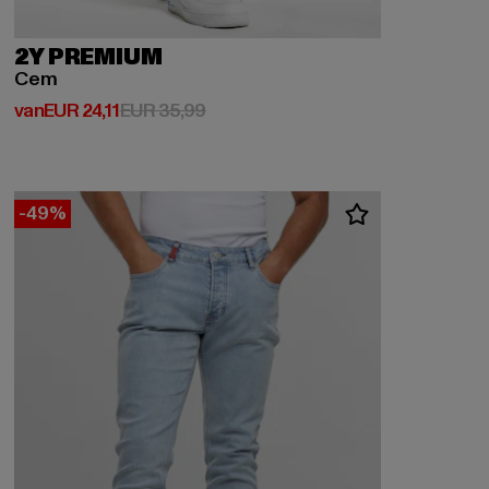
2Y PREMIUM
Cem
Huidige prijs: Van EUR 24,11
Actieprijs: EUR 35,99
van
EUR 24,11
EUR 35,99
-49%