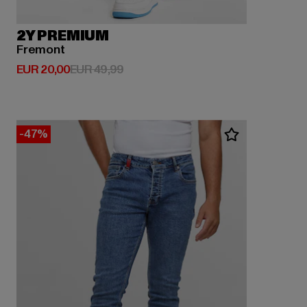
2Y PREMIUM
Fremont
Huidige prijs: EUR 20,00
Actieprijs: EUR 49,99
EUR 20,00
EUR 49,99
-47%