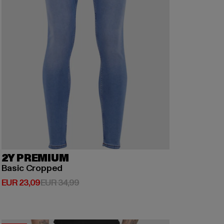
2Y PREMIUM
Basic Cropped
Huidige prijs: EUR 23,09
Actieprijs: EUR 34,99
EUR 23,09
EUR 34,99