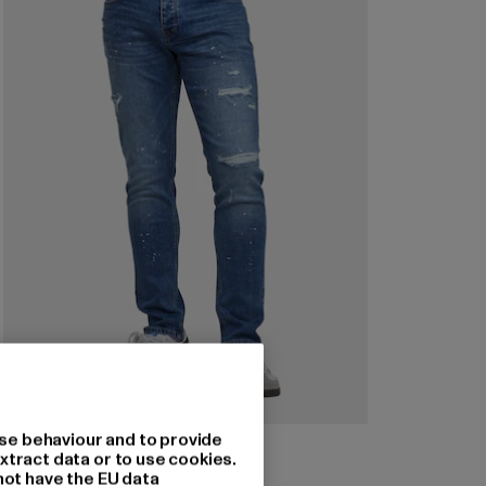
se behaviour and to provide
2Y PREMIUM
xtract data or to use cookies.
MATEO DESTROYED
not have the EU data