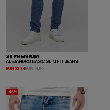
2Y PREMIUM
ALEJANDRO BASIC SLIM FIT JEANS
Huidige prijs: EUR 23,84
Actieprijs: EUR 44,99
EUR 23,84
EUR 44,99
-45%