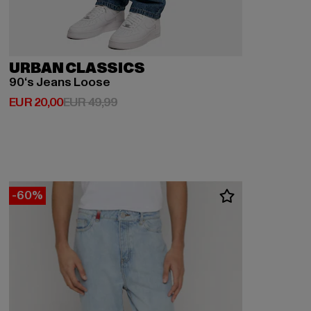
URBAN CLASSICS
90‘s Jeans Loose
Huidige prijs: EUR 20,00
Actieprijs: EUR 49,99
EUR 20,00
EUR 49,99
-60%