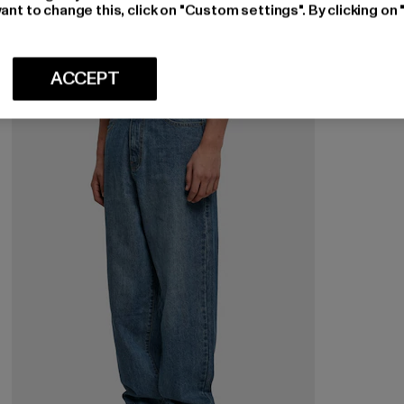
Huidige prijs: EUR 23,09
Actieprijs: EUR 34,99
EUR 23,09
EUR 34,99
ant to change this, click on "Custom settings". By clicking on 
ACCEPT
-60%