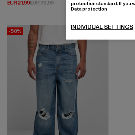
Huidige prijs: EUR 21,99
Actieprijs: EUR 39,99
EUR 21,99
EUR 39,99
protection standard. If you w
Data protection
INDIVIDUAL SETTINGS
-50%