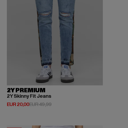
2Y PREMIUM
2Y Skinny Fit Jeans
Huidige prijs: EUR 20,00
Actieprijs: EUR 49,99
EUR 20,00
EUR 49,99