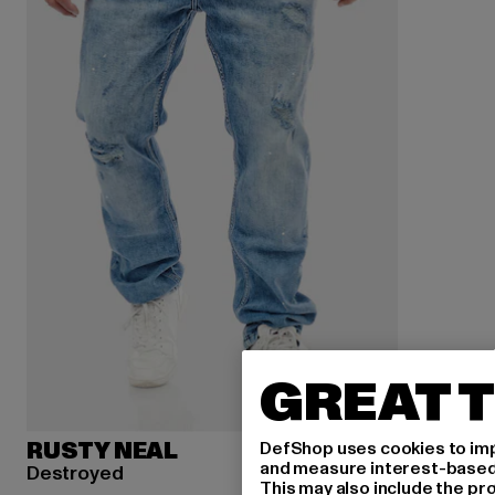
GREAT T
DefShop uses cookies to imp
RUSTY NEAL
and measure interest-based c
Destroyed
This may also include the pr