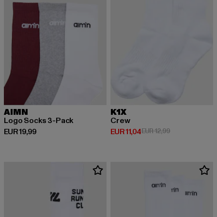
AIMN
K1X
Logo Socks 3-Pack
Crew
Huidige prijs: EUR 19,99
Huidige prijs: EUR 11,04
Actieprijs: EUR 
EUR 19,99
EUR 11,04
EUR 12,99