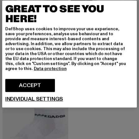
GREAT TO SEE YOU
HERE!
DefShop uses cookies to improve your use experience,
save your preferences, analyse use behaviour and to
provide and measure interest-based contents and
advertising. In addition, we allow partners to extract data
or to use cookies. This may also include the processing of
VERTERE BERLIN
VERTERE BERLIN
your data in the USA or other countries which do not have
DANCE
2-PACK
the EU data protection standard. If you want to change
Huidige prijs: EUR 14,99
Huidige prijs: EUR 21,84
EUR 14,99
EUR 21,84
this, click on "Custom settings". By clicking on "Accept" you
agree to this.
Data protection
ACCEPT
INDIVIDUAL SETTINGS