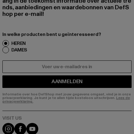
ang in de toekomst informatie over actuele tre
nds, aanbiedingen en waardebonnen van DefS
hop per e-mail!
In welke producten bent u geïnteresseerd?
HEREN
DAMES
E-MAIL
AANMELDEN
Informatie over hoe DefShop met jouw gegevens omgaat, vind je in onze
privacyverklaring. Je kunt je te allen tijde kosteloos uitschrijven.
Lees de
privacyverklaring.
Visit our Instagram page:
Visit our Facebook page:
Visit our YouTube channel: