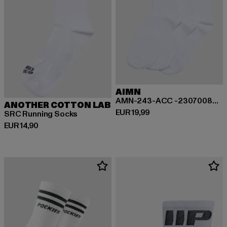
AIMN
AMN-243-ACC -23070082-017 AIMN Logo Socks 3-Pack
ANOTHER COTTON LAB
Huidige prijs: EUR 19,99
EUR 19,99
SRC Running Socks
Huidige prijs: EUR 14,90
EUR 14,90