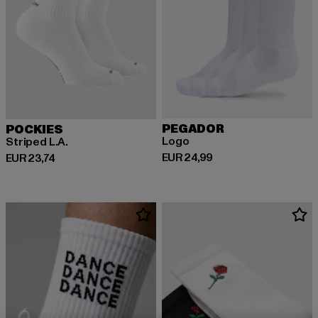
PEGADOR
POCKIES
Logo
Striped L.A.
Huidige prijs: EUR 24,99
EUR 24,99
Huidige prijs: EUR 23,74
EUR 23,74