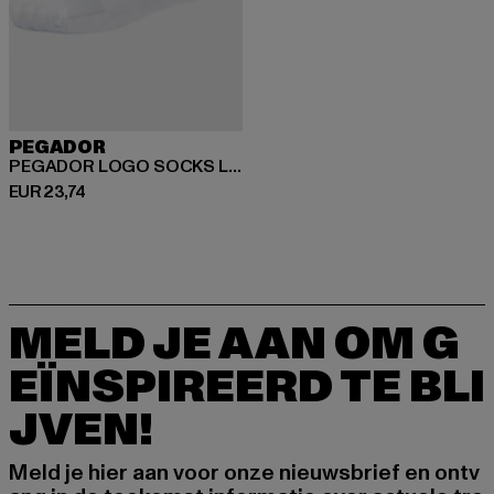
PEGADOR
PEGADOR LOGO SOCKS LOW 3ER PACK
Huidige prijs: EUR 23,74
EUR 23,74
MELD JE AAN OM G
EÏNSPIREERD TE BLI
JVEN!
Meld je hier aan voor onze nieuwsbrief en ontv