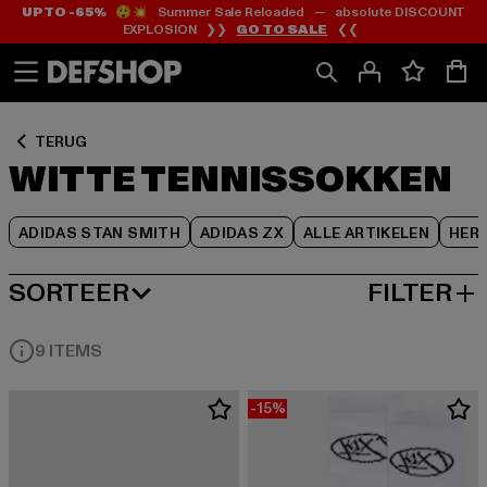
UP TO -65%
😲💥 Summer Sale Reloaded — absolute DISCOUNT
Ga
Ga
Ga
EXPLOSION ❯❯
GO TO SALE
❮❮
naar
naar
naar
Inhoud
Footer
Product
Rooster
TERUG
WITTE TENNISSOKKEN
ADIDAS STAN SMITH
ADIDAS ZX
ALLE ARTIKELEN
HER
SORTEER
FILTER
MEEST POPULAIRE
9 ITEMS
-15%