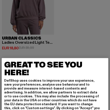
URBAN CLASSICS
Ladies Oversized Light Terry
Huidige prijs: EUR 18,80
Actieprijs: EUR 39,99
EUR 18,80
EUR 39,99
GREAT TO SEE YOU
HERE!
MELD JE AAN OM G
DefShop uses cookies to improve your use experience,
save your preferences, analyse use behaviour and to
EÏNSPIREERD TE BLI
provide and measure interest-based contents and
advertising. In addition, we allow partners to extract data
or to use cookies. This may also include the processing of
JVEN!
your data in the USA or other countries which do not have
the EU data protection standard. If you want to change
this, click on "Custom settings". By clicking on "Accept" you