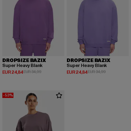
DROPSIZE BAZIX
DROPSIZE BAZIX
Super Heavy Blank
Super Heavy Blank
Huidige prijs: EUR 24,84
Actieprijs: EUR 34,99
Huidige prijs: EUR 24,84
Actieprijs: EU
EUR 24,84
EUR 34,99
EUR 24,84
EUR 34,99
-53%