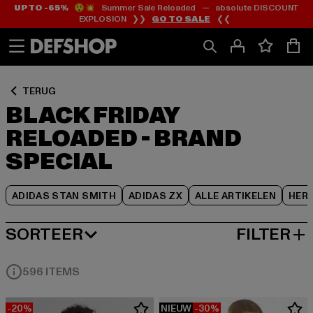
UP TO -65%
😲💥 Summer Sale Reloaded — absolute DISCOUNT
Ga
Ga
Ga
EXPLOSION ❯❯
GO TO SALE
❮❮
naar
naar
naar
Inhoud
Footer
Product
Rooster
TERUG
BLACK FRIDAY
RELOADED - BRAND
SPECIAL
ADIDAS STAN SMITH
ADIDAS ZX
ALLE ARTIKELEN
HER
SORTEER
FILTER
MEEST POPULAIRE
596 ITEMS
-20%
NIEUW
-30%