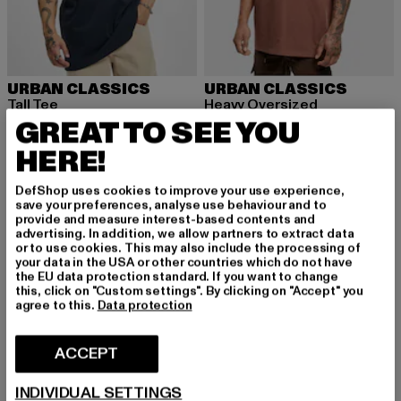
URBAN CLASSICS
URBAN CLASSICS
Tall Tee
Heavy Oversized
GREAT TO SEE YOU
Huidige prijs: EUR 12,99
Actieprijs: EUR 19,99
Huidige prijs: EUR 15,99
Actieprijs: EUR
EUR 12,99
EUR 19,99
EUR 15,99
EUR 22,99
HERE!
DefShop uses cookies to improve your use experience,
NIEUW
-51%
NIEUW
-35%
save your preferences, analyse use behaviour and to
provide and measure interest-based contents and
advertising. In addition, we allow partners to extract data
or to use cookies. This may also include the processing of
your data in the USA or other countries which do not have
the EU data protection standard. If you want to change
this, click on "Custom settings". By clicking on "Accept" you
agree to this.
Data protection
ACCEPT
INDIVIDUAL SETTINGS