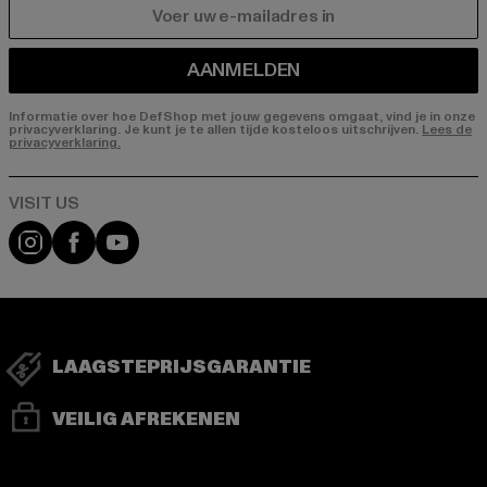
E-MAIL
AANMELDEN
Informatie over hoe DefShop met jouw gegevens omgaat, vind je in onze
privacyverklaring. Je kunt je te allen tijde kosteloos uitschrijven.
Lees de
privacyverklaring.
Visit our Instagram page:
Visit our Facebook page:
Visit our YouTube channel:
LAAGSTEPRIJSGARANTIE
VEILIG AFREKENEN