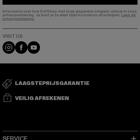
Informatie over hoe DefShop met jouw gegevens omgaat, vind je in onze
privacyverklaring. Je kunt je te allen tijde kosteloos uitschrijven.
Lees de
privacyverklaring.
Visit our Instagram page:
Visit our Facebook page:
Visit our YouTube channel:
LAAGSTEPRIJSGARANTIE
VEILIG AFREKENEN