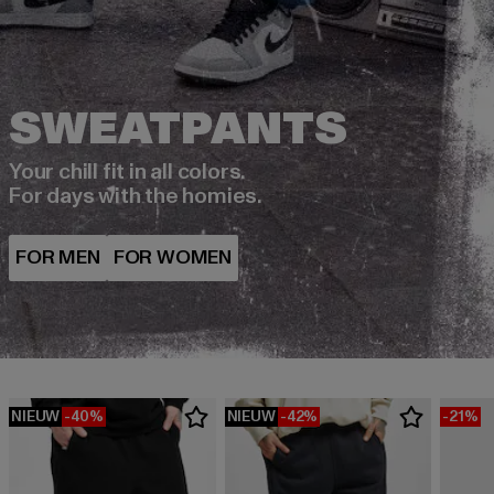
Your chill fit in all colors.
For days with the homies.
NIEUW
-40%
NIEUW
-42%
-21%