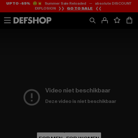
UP TO -65%
😲💥 Summer Sale Reloaded — absolute DISCOUNT
Ga
Ga
EXPLOSION ❯❯
GO TO SALE
❮❮
naar
naar
Inhoud
Footer
Video niet beschikbaar
Deze video is niet beschikbaar