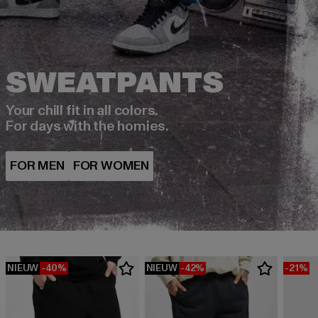
Your chill fit in all colors.
For days with the homies.
NIEUW
-40%
NIEUW
-42%
-21%