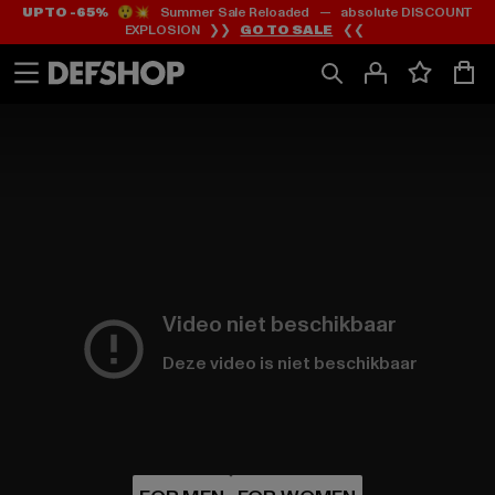
UP TO -65%
😲💥 Summer Sale Reloaded — absolute DISCOUNT
Ga
Ga
EXPLOSION ❯❯
GO TO SALE
❮❮
naar
naar
Inhoud
Footer
Video niet beschikbaar
Deze video is niet beschikbaar