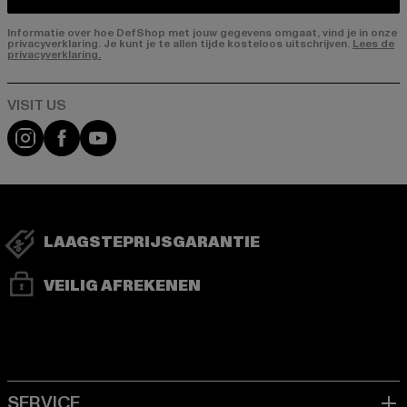
Informatie over hoe DefShop met jouw gegevens omgaat, vind je in onze
privacyverklaring. Je kunt je te allen tijde kosteloos uitschrijven.
Lees de
privacyverklaring.
Visit our Instagram page:
Visit our Facebook page:
Visit our YouTube channel:
LAAGSTEPRIJSGARANTIE
VEILIG AFREKENEN